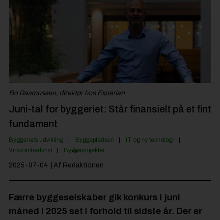
Byggepladsen
Anlæg
Til Håndværkeren
Partnere
Jobportal
Bo Rasmussen, direktør hos Experian
Juni-tal for byggeriet: Står finansielt på et fint
fundament
Byggeriets udvikling
Byggepladsen
IT og ny teknologi
Virksomhedsnyt
Byggeprojekter
2025-07-04
| Af Redaktionen
Færre byggeselskaber gik konkurs i juni
måned i 2025 set i forhold til sidste år. Der er