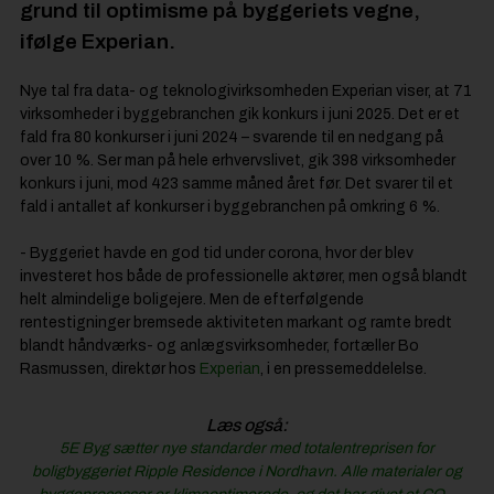
grund til optimisme på byggeriets vegne,
ifølge Experian.
Nye tal fra data- og teknologivirksomheden Experian viser, at 71
virksomheder i byggebranchen gik konkurs i juni 2025. Det er et
fald fra 80 konkurser i juni 2024 – svarende til en nedgang på
over 10 %. Ser man på hele erhvervslivet, gik 398 virksomheder
konkurs i juni, mod 423 samme måned året før. Det svarer til et
fald i antallet af konkurser i byggebranchen på omkring 6 %.
- Byggeriet havde en god tid under corona, hvor der blev
investeret hos både de professionelle aktører, men også blandt
helt almindelige boligejere. Men de efterfølgende
rentestigninger bremsede aktiviteten markant og ramte bredt
blandt håndværks- og anlægsvirksomheder, fortæller Bo
Rasmussen, direktør hos
Experian
, i en pressemeddelelse.
Læs også:
5E Byg sætter nye standarder med totalentreprisen for
boligbyggeriet Ripple Residence i Nordhavn. Alle materialer og