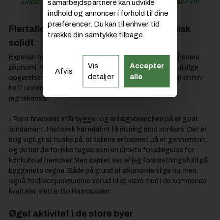
juridisk styret rekonstruktion med hjælp fra Njord Law Firm
samarbejdspartnere kan udvikle
indhold og annoncer i forhold til dine
præferencer. Du kan til enhver tid
Flertallet af virksomheder står økonomisk
trække din samtykke tilbage
solidt
Experian har også analyseret de eksisterende virksomheders
Vis
Accepter
økonomi, og tallene peger på en relativt solid branche. Ifølge
Afvis
detaljer
alle
opgørelsen har 15,1 % af selskaberne i byggebranchen enten
haft underskud eller negativ egenkapital det seneste
regnskabsår.
- Rent finansielt står bygge- og anlægsbranchen på et godt
fundament. Historisk har relativt få retning mod konkurs. Det er
dog vigtigt at huske på, at tallene er baseret på et gennemsnit,
og de bør derfor ikke tages som en direkte forudsigelse for
konkurstal fremover. Men samlet set er jeg fortrøstningsfuld på
byggeriets vegne. Både på grund af økonomien lige nu, men
også fordi konjunkturerne ser ud til at være med i de kommende
kvartaler, slutter Bo Rasmussen.
Øget aktivitet i de store byer