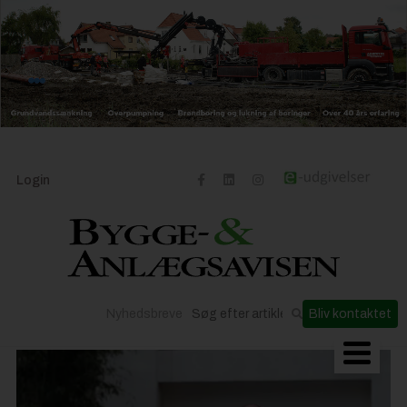
Login
Nyhedsbreve
Bliv kontaktet
Byggeriets udvikling
Materialer og løsninger