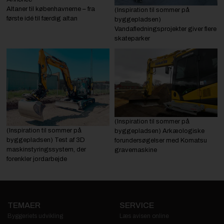
Altaner til københavnerne – fra
(Inspiration til sommer på
første idé til færdig altan
byggepladsen)
Vandafledningsprojekter giver flere
skateparker
(Inspiration til sommer på
(Inspiration til sommer på
byggepladsen) Arkæologiske
byggepladsen) Test af 3D
forundersøgelser med Komatsu
maskinstyringssystem, der
gravemaskine
forenkler jordarbejde
TEMAER
SERVICE
Byggeriets udvikling
Læs avisen online