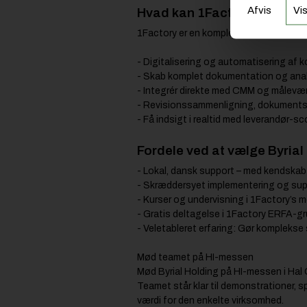
Afvis
Vis
Hvad kan 1Factory ellers ti
1Factory er en komplet platform, der d
- Digitalisering og automatisering af k
- Skab komplet dokumentation og analy
- Integrér direkte med CMM og målevær
- Revisionssammenligning, dokument
- Få indsigt i realtid med leverandør-
Fordele ved at vælge Byrial
- Lokal, dansk support – med kendskab 
- Skræddersyet implementering og suppo
- Kurser og undervisning i 1Factory’s 
- Gratis deltagelse i 1Factory ERFA-gru
- Veletableret erfaring: Gør komplekse 
Mød teamet på HI-messen
Mød Byrial Holding på HI-messen i Hal 
Teamet står klar til demonstrationer, s
værdi for den enkelte virksomhed.