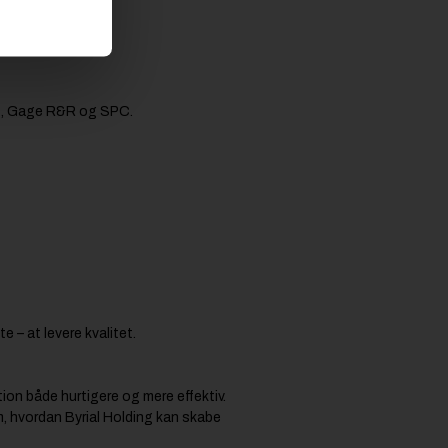
an), Gage R&R og SPC.
 – at levere kvalitet.
ion både hurtigere og mere effektiv.
m, hvordan Byrial Holding kan skabe