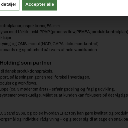
 detaljer
Accepter alle
lbyde?
ækker hele QC-processen – fra tegning til produktion og rapportering:
ontrolplaner, inspektioner, FAI mm.
ser med få klik – inkl. PPAP (process flow, PFMEA, produktkontrolpl
ktøjer
styring og QMS-modul (NCR, CAPA, dokumentkontrol)
scorecards og sporbarhed på tværs af hele værdikæden.
 Holding som partner
til dansk produktionspraksis.
rt, så løsningen gør en reel forskel i hverdagen.
moduler og workflows.
ppe (ca. 3 møder om året) – erfaringsdeling og faglig udvikling.
systemer overskuelige. Målet er, at kunden kan fokusere på det vigtigste
C, Stand 2968, og oplev, hvordan 1Factory kan gøre kvalitet og produkt
pørgsmål og individuel rådgivning – og glæder sig til at tage en snak o