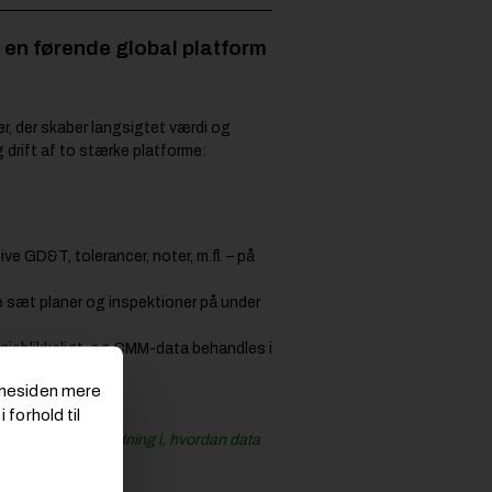
 en førende global platform
, der skaber langsigtet værdi og
 drift af to stærke platforme:
e GD&T, tolerancer, noter, m.fl. – på
te sæt planer og inspektioner på under
 øjeblikkeligt, og CMM-data behandles i
emmesiden mere
 forhold til
n praktisk vejledning i, hvordan data
er