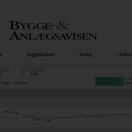
er
Byggepladsen
Anlæg
Til Hån