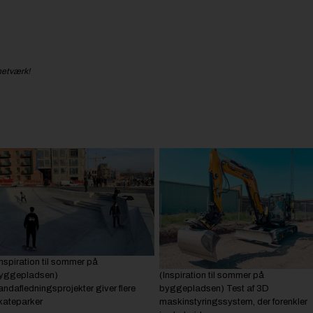
netværk!
Inspiration til sommer på
yggepladsen)
(Inspiration til sommer på
andafledningsprojekter giver flere
byggepladsen) Test af 3D
kateparker
maskinstyringssystem, der forenkler