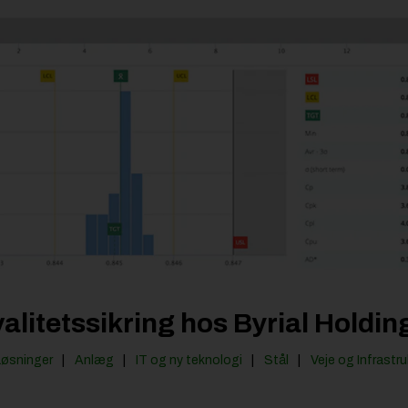
valitetssikring hos Byrial Holdi
Løsninger
Anlæg
IT og ny teknologi
Stål
Veje og Infrastru