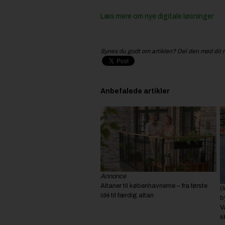
Læs mere om nye digitale løsninger
Synes du godt om artiklen? Del den med dit 
Anbefalede artikler
Annonce
Altaner til københavnerne – fra første
(
idé til færdig altan
b
V
s