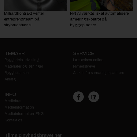
Milliardkontrakt venter
Nyt AI værktøj skal automatisere
entreprenørteam på
armeringskontrol på
skybrudstunnel
byggepladser
TEMAER
SERVICE
Byggeriets udvikling
Læs avisen online
Materialer og løsninger
Nyhedsbreve
Byggepladsen
Artikler fra samarbejdspartnere
Anlæg
INFO
Mediehus
Medieinformation
Mediainformation-ENG
Kontakt os
Tilmeld nyhedsbrevet her