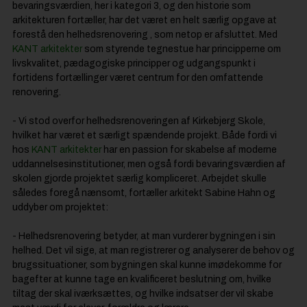
bevaringsværdien, her i kategori 3, og den historie som
arkitekturen fortæller, har det været en helt særlig opgave at
forestå den helhedsrenovering , som netop er afsluttet. Med
KANT arkitekter
som styrende tegnestue har principperne om
livskvalitet, pædagogiske principper og udgangspunkt i
fortidens fortællinger været centrum for den omfattende
renovering.
- Vi stod overfor helhedsrenoveringen af Kirkebjerg Skole,
hvilket har været et særligt spændende projekt. Både fordi vi
hos
KANT arkitekter
har en passion for skabelse af moderne
uddannelsesinstitutioner, men også fordi bevaringsværdien af
skolen gjorde projektet særlig kompliceret. Arbejdet skulle
således foregå nænsomt, fortæller arkitekt Sabine Hahn og
uddyber om projektet:
- Helhedsrenovering betyder, at man vurderer bygningen i sin
helhed. Det vil sige, at man registrerer og analyserer de behov og
brugssituationer, som bygningen skal kunne imødekomme for
bagefter at kunne tage en kvalificeret beslutning om, hvilke
tiltag der skal iværksættes, og hvilke indsatser der vil skabe