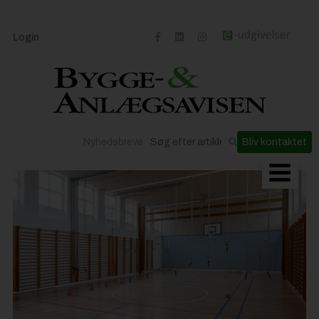
Login
Nyhedsbreve
Bliv kontaktet
Byggeriets udvikling
Materialer og løsninger
Byggepladsen
Anlæg
Til Håndværkeren
Partnere