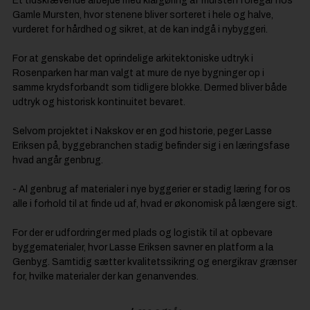
Et tidskrævende arbejde med klargøring af mursten foregår hos
Gamle Mursten, hvor stenene bliver sorteret i hele og halve,
vurderet for hårdhed og sikret, at de kan indgå i nybyggeri.
For at genskabe det oprindelige arkitektoniske udtryk i
Rosenparken har man valgt at mure de nye bygninger op i
samme krydsforbandt som tidligere blokke. Dermed bliver både
udtryk og historisk kontinuitet bevaret.
Selvom projektet i Nakskov er en god historie, peger Lasse
Eriksen på, byggebranchen stadig befinder sig i en læringsfase
hvad angår genbrug.
- Al genbrug af materialer i nye byggerier er stadig læring for os
alle i forhold til at finde ud af, hvad er økonomisk på længere sigt.
For der er udfordringer med plads og logistik til at opbevare
byggematerialer, hvor Lasse Eriksen savner en platform a la
Genbyg. Samtidig sætter kvalitetssikring og energikrav grænser
for, hvilke materialer der kan genanvendes.