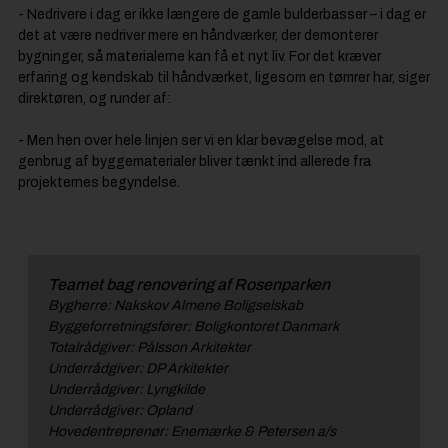
- Nedrivere i dag er ikke længere de gamle bulderbasser – i dag er
det at være nedriver mere en håndværker, der demonterer
bygninger, så materialerne kan få et nyt liv. For det kræver
erfaring og kendskab til håndværket, ligesom en tømrer har, siger
direktøren, og runder af:
- Men hen over hele linjen ser vi en klar bevægelse mod, at
genbrug af byggematerialer bliver tænkt ind allerede fra
projekternes begyndelse.
Teamet bag renovering af Rosenparken
Bygherre: Nakskov Almene Boligselskab
Byggeforretningsfører: Boligkontoret Danmark
Totalrådgiver: Pålsson Arkitekter
Underrådgiver: DP Arkitekter
Underrådgiver: Lyngkilde
Underrådgiver: Opland
Hovedentreprenør: Enemærke & Petersen a/s