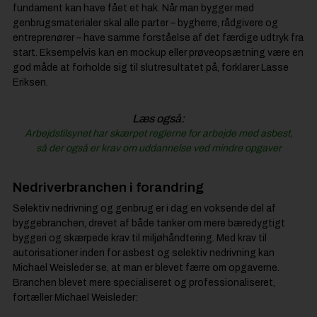
fundament kan have fået et hak. Når man bygger med
genbrugsmaterialer skal alle parter – bygherre, rådgivere og
entreprenører – have samme forståelse af det færdige udtryk fra
start. Eksempelvis kan en mockup eller prøveopsætning være en
god måde at forholde sig til slutresultatet på, forklarer Lasse
Eriksen.
Læs også:
Arbejdstilsynet har skærpet reglerne for arbejde med asbest,
så der også er krav om uddannelse ved mindre opgaver
Nedriverbranchen i forandring
Selektiv nedrivning og genbrug er i dag en voksende del af
byggebranchen, drevet af både tanker om mere bæredygtigt
byggeri og skærpede krav til miljøhåndtering. Med krav til
autorisationer inden for asbest og selektiv nedrivning kan
Michael Weisleder se, at man er blevet færre om opgaverne.
Branchen blevet mere specialiseret og professionaliseret,
fortæller Michael Weisleder: