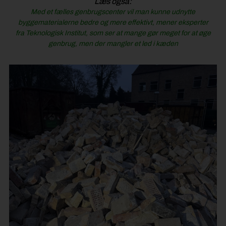
Læs også:
Med et fælles genbrugscenter vil man kunne udnytte
byggematerialerne bedre og mere effektivt, mener eksperter
fra Teknologisk Institut, som ser at mange gør meget for at øge
genbrug, men der mangler et led i kæden