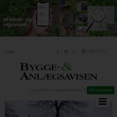
Login
Nyhedsbreve
Bliv kontaktet
Byggeriets udvikling
Materialer og løsninger