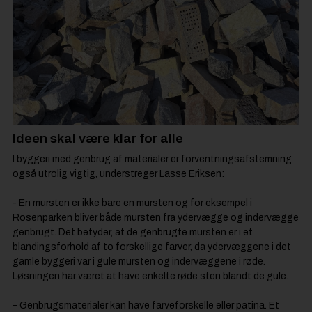
Ideen skal være klar for alle
I byggeri med genbrug af materialer er forventningsafstemning
også utrolig vigtig, understreger Lasse Eriksen:
- En mursten er ikke bare en mursten og for eksempel i
Rosenparken bliver både mursten fra ydervægge og indervægge
genbrugt. Det betyder, at de genbrugte mursten er i et
blandingsforhold af to forskellige farver, da ydervæggene i det
gamle byggeri var i gule mursten og indervæggene i røde.
Løsningen har været at have enkelte røde sten blandt de gule.
– Genbrugsmaterialer kan have farveforskelle eller patina. Et