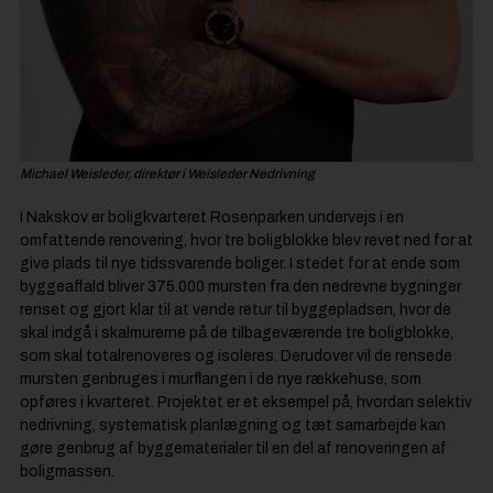
Michael Weisleder, direktør i Weisleder Nedrivning
I Nakskov er boligkvarteret Rosenparken undervejs i en
omfattende renovering, hvor tre boligblokke blev revet ned for at
give plads til nye tidssvarende boliger. I stedet for at ende som
byggeaffald bliver 375.000 mursten fra den nedrevne bygninger
renset og gjort klar til at vende retur til byggepladsen, hvor de
skal indgå i skalmurerne på de tilbageværende tre boligblokke,
som skal totalrenoveres og isoleres. Derudover vil de rensede
mursten genbruges i murflangen i de nye rækkehuse, som
opføres i kvarteret. Projektet er et eksempel på, hvordan selektiv
nedrivning, systematisk planlægning og tæt samarbejde kan
gøre genbrug af byggematerialer til en del af renoveringen af
boligmassen.