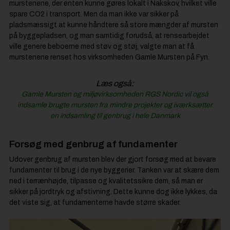
murstenene, der enten kunne gøres lokalt i Nakskov, hvilket ville
spare CO2 i transport. Men da man ikke var sikker på
pladsmæssigt at kunne håndtere så store mængder af mursten
på byggepladsen, og man samtidig forudså, at rensearbejdet
ville genere beboerne med støv og støj, valgte man at få
murstenene renset hos virksomheden Gamle Mursten på Fyn.
Læs også:
Gamle Mursten og miljøvirksomheden RGS Nordic vil også
indsamle brugte mursten fra mindre projekter og iværksætter
en indsamling til genbrug i hele Danmark
Forsøg med genbrug af fundamenter
Udover genbrug af mursten blev der gjort forsøg med at bevare
fundamenter til brug i de nye byggerier. Tanken var at skære dem
ned i terrænhøjde, tilpasse og kvalitetssikre dem, så man er
sikker på jordtryk og afstivning. Dette kunne dog ikke lykkes, da
det viste sig, at fundamenterne havde større skader.