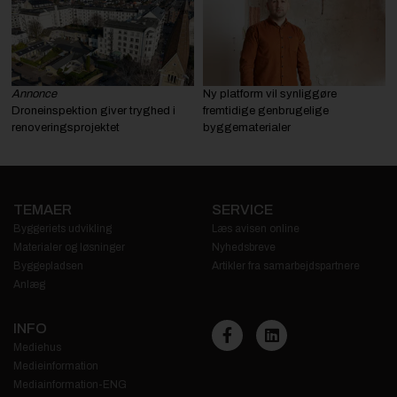
Annonce
Ny platform vil synliggøre
Droneinspektion giver tryghed i
fremtidige genbrugelige
renoveringsprojektet
byggematerialer
TEMAER
SERVICE
Byggeriets udvikling
Læs avisen online
Materialer og løsninger
Nyhedsbreve
Byggepladsen
Artikler fra samarbejdspartnere
Anlæg
INFO
Mediehus
Medieinformation
Mediainformation-ENG