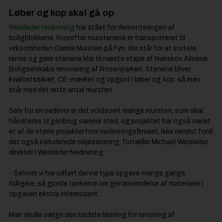
Løber og kop skal gå op
Weisleder Nedrivning
har stået for demonteringen af
boligblokkene, hvorefter murstenene er transporteret til
virksomheden Gamle Mursten på Fyn, der står for at sortere,
rense og gøre stenene klar til næste etape af Nakskov Almene
Boligselskabs renovering af Rosenparken. Stenene bliver
kvalitetssikret, CE-mærket og opgjort i løber og kop, så man
står med det rette antal mursten.
Selv for en nedriver er det voldsomt mange mursten, som skal
håndteres til genbrug samme sted, og projektet har også været
et af de større projekter hos nedrivningsfirmaet, ikke mindst fordi
det også inkluderede miljøsanering, fortæller Michael Weisleder,
direktør i Weisleder Nedrivning:
- Selvom vi har udført denne type opgave mange gange
tidligere, så gjorde tankerne om genanvendelse af materialer i
opgaven ekstra interessant.
Man skulle vælge den bedste løsning for rensning af