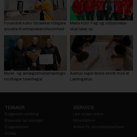
Forandret kultur tiltrækker tidligere
Mette Kühl: Fag og uddannelse
ansatte til entreprenørvirksomhed
skal tales op
Murer- og anlægsstruktørlærlinge
Aarhus tager første skridt mod et
modtager talentlegat
Lærlingehus
TEMAER
SERVICE
Byggeriets udvikling
Læs avisen online
Materialer og løsninger
Nyhedsbreve
Byggepladsen
Artikler fra samarbejdspartnere
Anlæg