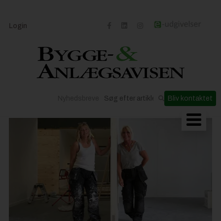
Login
Nyhedsbreve
Bliv kontaktet
Byggeriets udvikling
Materialer og løsninger
Byggepladsen
Anlæg
Til Håndværkeren
Partnere