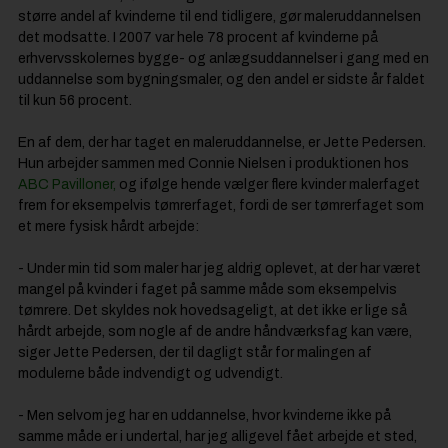
større andel af kvinderne til end tidligere, gør maleruddannelsen
det modsatte. I 2007 var hele 78 procent af kvinderne på
erhvervsskolernes bygge- og anlægsuddannelser i gang med en
uddannelse som bygningsmaler, og den andel er sidste år faldet
til kun 56 procent.
En af dem, der har taget en maleruddannelse, er Jette Pedersen.
Hun arbejder sammen med Connie Nielsen i produktionen hos
ABC Pavilloner,
og ifølge hende vælger flere kvinder malerfaget
frem for eksempelvis tømrerfaget, fordi de ser tømrerfaget som
et mere fysisk hårdt arbejde:
- Under min tid som maler har jeg aldrig oplevet, at der har været
mangel på kvinder i faget på samme måde som eksempelvis
tømrere. Det skyldes nok hovedsageligt, at det ikke er lige så
hårdt arbejde, som nogle af de andre håndværksfag kan være,
siger Jette Pedersen, der til dagligt står for malingen af
modulerne både indvendigt og udvendigt.
- Men selvom jeg har en uddannelse, hvor kvinderne ikke på
samme måde er i undertal, har jeg alligevel fået arbejde et sted,