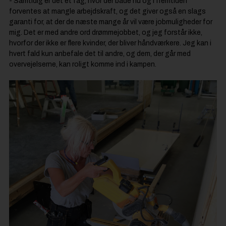
- Samtidig er det et fag, hvor der både nu og i fremtiden
forventes at mangle arbejdskraft, og det giver også en slags
garanti for, at der de næste mange år vil være jobmuligheder for
mig. Det er med andre ord drømmejobbet, og jeg forstår ikke,
hvorfor der ikke er flere kvinder, der bliver håndværkere. Jeg kan i
hvert fald kun anbefale det til andre, og dem, der går med
overvejelserne, kan roligt komme ind i kampen.