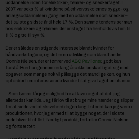
uddannelse inden for elektriker-, tømrer- og snedkerfaget. I
2007 var seks % af kvinderne på erhvervsskolernes bygge- og
anlægsuddannelser i gang med en uddannelse som snedker –
det tal steg sidste år til hele 17 %. Den samme tendens ser man
hos elektrikere og tømrere, der er steget fra henholdsvis fem til
ti % og tre til syv %.
Der er således en stigende interesse blandt kvinder for
håndværksfagene, og det er en udvikling som blandt andre
Connie Nielsen, der er tømrer ved
ABC Pavilloner
, godt kan
forstå. Hun har igennem en lang årrække beskæftiget sig med
opgaver, som mange nok vil pålægge det mandlige køn, og hun
opfordrer flere interesserede kvinder til at give faget en chance:
- Som tømrer får jeg mulighed for at lave noget af det, jeg
allerbedst kan lide. Jeg får lov til at bruge mine hænder og slipper
for at sidde ved et skrivebord dagen lang. I stedet kan jeg være i
produktionen, hvor jeg er med til at bygge noget, der i sidste
ende bliver til et flot, færdigt produkt, fortæller Connie Nielsen
og fortsætter: