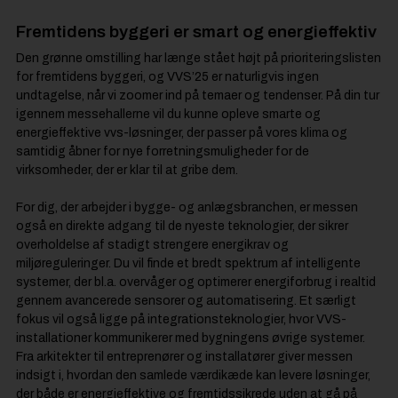
Fremtidens byggeri er smart og energieffektiv
Den grønne omstilling har længe stået højt på prioriteringslisten
for fremtidens byggeri, og VVS’25 er naturligvis ingen
undtagelse, når vi zoomer ind på temaer og tendenser. På din tur
igennem messehallerne vil du kunne opleve smarte og
energieffektive vvs-løsninger, der passer på vores klima og
samtidig åbner for nye forretningsmuligheder for de
virksomheder, der er klar til at gribe dem.
For dig, der arbejder i bygge- og anlægsbranchen, er messen
også en direkte adgang til de nyeste teknologier, der sikrer
overholdelse af stadigt strengere energikrav og
miljøreguleringer. Du vil finde et bredt spektrum af intelligente
systemer, der bl.a. overvåger og optimerer energiforbrug i realtid
gennem avancerede sensorer og automatisering. Et særligt
fokus vil også ligge på integrationsteknologier, hvor VVS-
installationer kommunikerer med bygningens øvrige systemer.
Fra arkitekter til entreprenører og installatører giver messen
indsigt i, hvordan den samlede værdikæde kan levere løsninger,
der både er energieffektive og fremtidssikrede uden at gå på