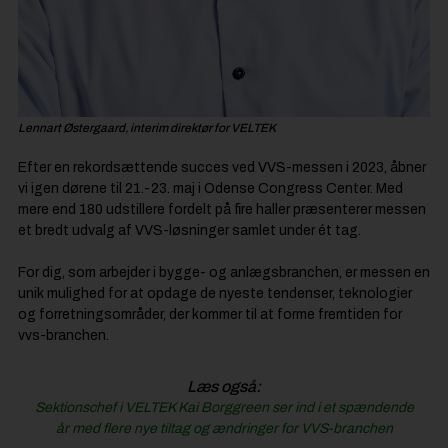
Lennart Østergaard, interim direktør for VELTEK
Efter en rekordsættende succes ved VVS-messen i 2023, åbner
vi igen dørene til 21.-23. maj i Odense Congress Center. Med
mere end 180 udstillere fordelt på fire haller præsenterer messen
et bredt udvalg af VVS-løsninger samlet under ét tag.
For dig, som arbejder i bygge- og anlægsbranchen, er messen en
unik mulighed for at opdage de nyeste tendenser, teknologier
og forretningsområder, der kommer til at forme fremtiden for
vvs-branchen.
Læs også:
Sektionschef i VELTEK Kai Borggreen ser ind i et spændende
år med flere nye tiltag og ændringer for VVS-branchen