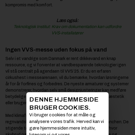
kompromis med komfort.
Læs også:
Teknologisk Institut: Krav om dokumentation kan udfordre
VVS-installatører
Ingen VVS-messe uden fokus på vand
Selv i et vandrige som Danmark er rent drikkevand en knap
ressource, og vi forventer at vandbesparende teknologier igen
vil stå centralt på agendaen til VVS’25. Er du en erfaren
cirkushest i messearenaen, vil du bemærke, hvordan løsningerne
år for år forfines og forbedres. De nyeste armaturer og systemer
demonstrerer, hvordan selv små designjusteringer kan medføre
betydelige besparelser uden at gå på kompromis med æstetik
DENNE HJEMMESIDE
eller brugeroplevelse.
BRUGER COOKIES.
Vi bruger cookies for at måle og
Med klimaforandringernes pres på infrastrukturen får
analysere vores trafik. Herved kan vi
regnvandshåndtering også mere opmærksomhed i branchen. De
gøre hjemmesiden mere intuitiv,
stigende temperaturer ændrer på nedbørsmønstrene, hvor
skybrud og kraftige regnhændelser bliver voldsommere og
ligesom vi og vores