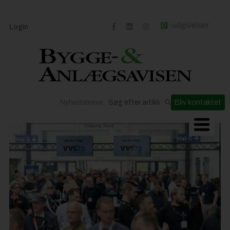
Login
Nyhedsbreve
Bliv kontaktet
Byggeriets udvikling
Materialer og løsninger
Byggepladsen
Anlæg
Til Håndværkeren
Partnere