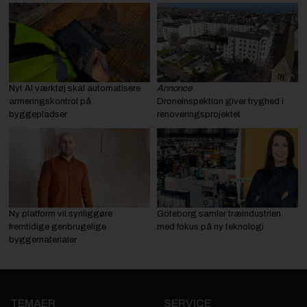
Nyt AI værktøj skal automatisere
Annonce
armeringskontrol på
Droneinspektion giver tryghed i
byggepladser
renoveringsprojektet
Ny platform vil synliggøre
Göteborg samler træindustrien
fremtidige genbrugelige
med fokus på ny teknologi
byggematerialer
TEMAER
SERVICE