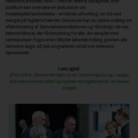
velkendte podcast HØRT! med en direkte optagelse, hvor
publikum kan overvære en diskussion om
medarbejderfastholdelse - en kritisk udfordring i en tid med
mangel på faglærte hænder. Derudover kan du opleve indlæg om
effektivisering af fjernvarmeinstallationer og få indsigt i de nye
kølecertifikater, der får betydning for alle, der arbejder med
varmepumper. Fagscenen tilbyder løbende indlæg gennem alle
messens dage, så tjek programmet ud på vvs-messens
hjemmeside.
Læs også:
BYG-ERFA: Gennemføringer af rør i vådrumsgulve og -vægge
skal være korrekt udført og opfylde myndighedskrav, så skader
undgås