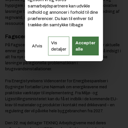
hyppigere i fremtiden. Der er som aldrig før brug for innovative
samarbejdspartnere kan udvikle
løsninger til opsamling, opbevaring og kontrolleret afledning af
indhold og annoncer i forhold til dine
regnvand, der muliggør at udnytte regnvandet som en
præferencer. Du kan til enhver tid
ressource.
trække din samtykke tilbage
Fagscenen: Videndeling og netværk
Vis
Accepter
På Fagscenen i år vil branchens eksperter præsenterer aktuelle
Afvis
detaljer
alle
emner gennem alle 3 messedage. Programmet byder på indsigt i
alt fra nye energikrav i bygningsreglementet til praktiske
løsninger på legionella-problematikken i
brugsvandsinstallationer.
Fra Energistyrelsens Videncenter for Energibesparelser i
Bygninger fortæller Line Nørmark om energikravene med
praktiske værktøjer til implementering. Fra Miljø- og
Ligestillingsministeriet kan du få et indblik i de kommende EU-
krav til materialer og produkter i kontakt med drikkevand – en
regulering der vil påvirke hele byggebranchen fra 2027.
Den 22. maj deltager TEKNIQ Arbejdsgiverne med deres