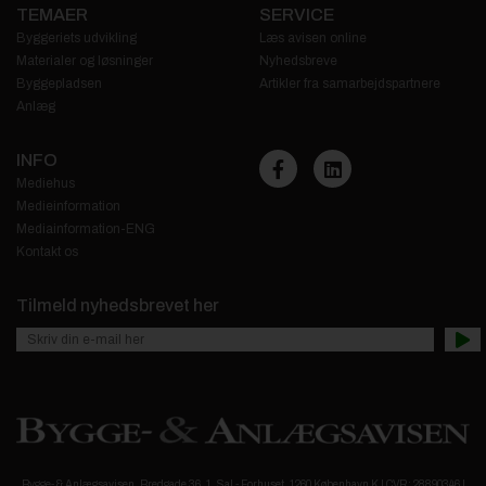
TEMAER
SERVICE
Byggeriets udvikling
Læs avisen online
Materialer og løsninger
Nyhedsbreve
Byggepladsen
Artikler fra samarbejdspartnere
Anlæg
INFO
Mediehus
Medieinformation
Mediainformation-ENG
Kontakt os
Tilmeld nyhedsbrevet her
Bygge- & Anlægsavisen, Bredgade 36. 1. Sal - Forhuset, 1260 København K | CVR: 28890346 |