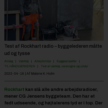
Byggepladsen
Anlæg
Til Håndværkeren
Partnere
Jobportal
Test af Rockhart radio – byggelederen måtte
ud og tysse
Anlæg
Værktøj
Arbejdsmiljø
Byggeprojekter
TIL HÅNDVÆRKEREN
Test af værktøj, varevogne og udstyr
2023-04-19
| Af Malene K. Holm
Rockhart
kan slå alle andre arbejdsradioer,
mener CG Jensens byggeteam. Den har et
fedt udseende, og højtalerens lyd er i top. Der