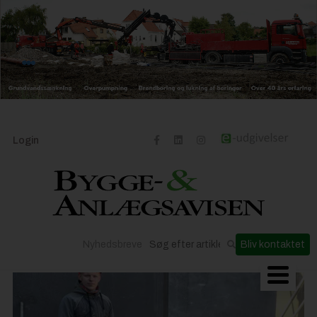
Login
Nyhedsbreve
Bliv kontaktet
Byggeriets udvikling
Materialer og løsninger