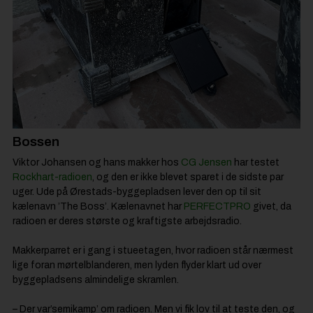
Bossen
Viktor Johansen og hans makker hos
CG Jensen
har testet
Rockhart-radioen
, og den er ikke blevet sparet i de sidste par
uger. Ude på Ørestads-byggepladsen lever den op til sit
kælenavn ’The Boss’. Kælenavnet har
PERFECTPRO
givet, da
radioen er deres største og kraftigste arbejdsradio.
Makkerparret er i gang i stueetagen, hvor radioen står nærmest
lige foran mørtelblanderen, men lyden flyder klart ud over
byggepladsens almindelige skramlen.
– Der var’semikamp’ om radioen. Men vi fik lov til at teste den, og