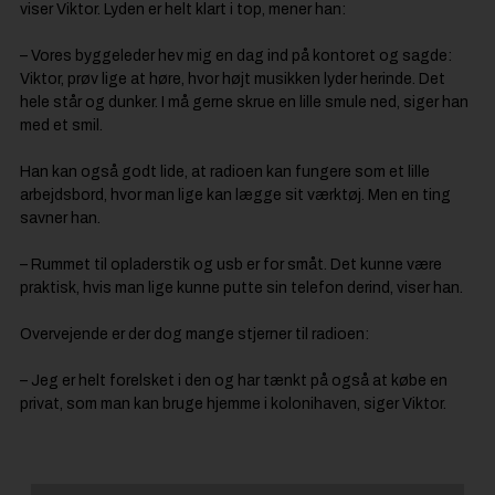
viser Viktor. Lyden er helt klart i top, mener han:
– Vores byggeleder hev mig en dag ind på kontoret og sagde:
Viktor, prøv lige at høre, hvor højt musikken lyder herinde. Det
hele står og dunker. I må gerne skrue en lille smule ned, siger han
med et smil.
Han kan også godt lide, at radioen kan fungere som et lille
arbejdsbord, hvor man lige kan lægge sit værktøj. Men en ting
savner han.
– Rummet til opladerstik og usb er for småt. Det kunne være
praktisk, hvis man lige kunne putte sin telefon derind, viser han.
Overvejende er der dog mange stjerner til radioen:
– Jeg er helt forelsket i den og har tænkt på også at købe en
privat, som man kan bruge hjemme i kolonihaven, siger Viktor.