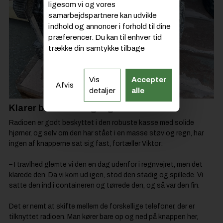
ligesom vi og vores
samarbejdspartnere kan udvikle
indhold og annoncer i forhold til dine
præferencer. Du kan til enhver tid
trække din samtykke tilbage
Vis
Accepter
Afvis
detaljer
alle
Klarer både støv og regn
Radioen er godt beskyttet i den robuste kasse med solide
hjørner, og selv om den har stået i en masse støv og regn, har
ingen af knapperne sat sig fast, fortæller Viktor:
– I travlhed glemte vi den en dag udenfor i regnvejret, men det
klarede den. Da vi kom ud igen, stod den stadig og spillede. Vi
satte den ind i containeren og tørrede den, og så var den fin.
Det er nemt at skifte mellem de forskellige telefoner, der er
tilknyttet radioen. Man kører bare op og ned på knappen her,