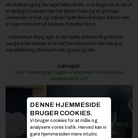
min makker og jeg har taget helle på den. Vi er enige om, at det er
en skidegod højtaler. Den har dybde i lyden og en god bas.
Udseendet er fedt, og radioen fylder ikke så meget. Den er nem
at tage med rundt på pladsen, fortæller Viktor.
– Umiddelbart vil jeg sige, at den spiller dobbelt så godt som
mange andre radioer, vi har haft her på pladsen. Den har god
signaldækning, bluetooth stik og aox og usb.
Læs også:
UN17: Bæredygtigt byggeri er komplekst – hvordan viser
Verdensmål os vej?
DENNE HJEMMESIDE
BRUGER COOKIES.
Vi bruger cookies for at måle og
analysere vores trafik. Herved kan vi
gøre hjemmesiden mere intuitiv,