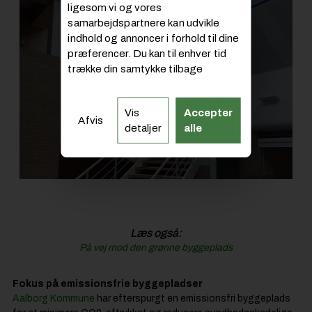
ligesom vi og vores
samarbejdspartnere kan udvikle
indhold og annoncer i forhold til dine
præferencer. Du kan til enhver tid
trække din samtykke tilbage
Vis
Accepter
Afvis
detaljer
alle
Læs også:
På vej mod den grønne byggeplads
Fokus på emissionsfrie byggepladser
Aalborg Kommune
har efterspurgt en emissionsfri byggeplads