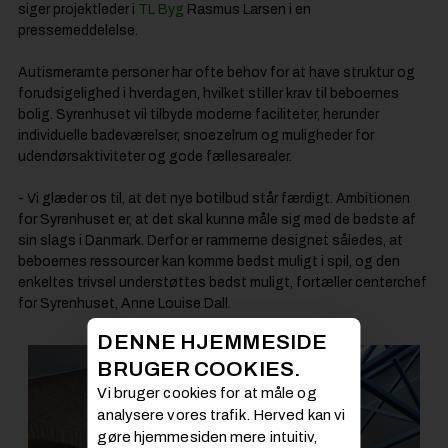
siger projektleder i
TL Byg
Rasmus Larsen i en
pressemeddelelse.
Autismeramte personer har ofte behov for at have struktur og
forudsigelighed i hverdagen, hvilket stiller krav til beboernes
bolig. Syrenhuset vil tilbyde moderne faciliteter, herunder
individuelle badeværelser, snoezelrum og muligheder for
udendørsaktiviteter og gode fællesarealer.
- Vi glæder os til, at det nye botilbud står færdigt. Ambitionen
for Syrenhuset er, at det skal kunne måle sig med de bedste af
sin slags i Danmark. Derfor er rammerne designet således, at
beboernes ressourcer kan komme bedst muligt i spil, og den
enkeltes trivsel understøttes bedst muligt, fortæller centerchef
for Syrenhuset, Anne Louise Dall.
DENNE HJEMMESIDE
BRUGER COOKIES.
Vi bruger cookies for at måle og
analysere vores trafik. Herved kan vi
gøre hjemmesiden mere intuitiv,