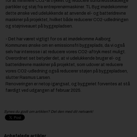
for at minimere CO2-aftrykket og reducere sundhedsskadelige
partikler og støj fra entreprenørmaskiner. TL Byg imødekommer
dette ønske ved udelukkende at anvende el- og batteridrevne
maskiner på projektet, hvilket både reducerer CO2-udledningen
og støjniveauet på byggepladsen.
- Det har været vigtigt for os at imødekomme Aalborg
Kommunes ønske om en emissionsfri byggeplads, da vi også
selv har interesse i at reducere vores CO2-aftryk mest muligt.
Overordnet set betyder det, at vi udelukkende bruger el- og
batteridrevne maskiner på projektet, som udover at reducere
vores CO2-udledning også reducerer støjen på byggepladsen,
slutter Rasmus Larsen.
Renoveringen er netop igangsat, og byggeriet forventes at stå
færdigt ved udgangen af februar 2025.
Synes du godt om artiklen? Del den med dit netværk!
Anbefalede artikler