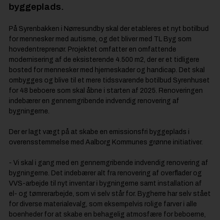
byggeplads.
På Syrenbakken i Nørresundby skal der etableres et nyt botilbud
for mennesker med autisme, og det bliver med TL Byg som
hovedentreprenør. Projektet omfatter en omfattende
modernisering af de eksisterende 4.500 m2, der er et tidligere
bosted for mennesker med hjerneskader og handicap. Det skal
ombygges og blive til et mere tidssvarende botilbud Syrenhuset
for 48 beboere som skal åbne i starten af 2025. Renoveringen
indebærer en gennemgribende indvendig renovering af
bygningerne.
Der er lagt vægt på at skabe en emissionsfri byggeplads i
overensstemmelse med Aalborg Kommunes grønne initiativer.
- Vi skal i gang med en gennemgribende indvendig renovering af
bygningerne. Det indebærer alt fra renovering af overflader og
VVS-arbejde til nyt inventar i bygningerne samt installation af
el- og tømrerarbejde, som vi selv står for. Bygherre har selv stået
for diverse materialevalg, som eksempelvis rolige farver i alle
boenheder for at skabe en behagelig atmosfære for beboerne,