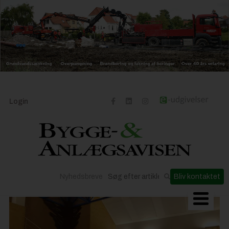
Login
Nyhedsbreve
Bliv kontaktet
Byggeriets udvikling
Materialer og løsninger