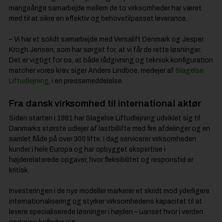
mangeårige samarbejde mellem de to virksomheder har været
med til at sikre en effektiv og behovstilpasset leverance.
– Vi har et solidt samarbejde med Versalift Denmark og Jesper
Krogh Jensen, som har sørget for, at vi får de rette løsninger.
Det er vigtigt for os, at både rådgivning og teknisk konfiguration
matcher vores krav, siger Anders Lindboe, medejer af
Slagelse
Liftudlejning
, i en pressemeddelelse.
Fra dansk virksomhed til international aktør
Siden starten i 1981 har Slagelse Liftudlejning udviklet sig til
Danmarks største udlejer af lastbillifte med fire afdelinger og en
samlet flåde på over 300 lifte. I dag servicerer virksomheden
kunder i hele Europa og har opbygget ekspertise i
højderelaterede opgaver, hvor fleksibilitet og responstid er
kritisk.
Investeringen i de nye modeller markerer et skridt mod yderligere
internationalisering og styrker virksomhedens kapacitet til at
levere specialiserede løsninger i højden – uanset hvor i verden