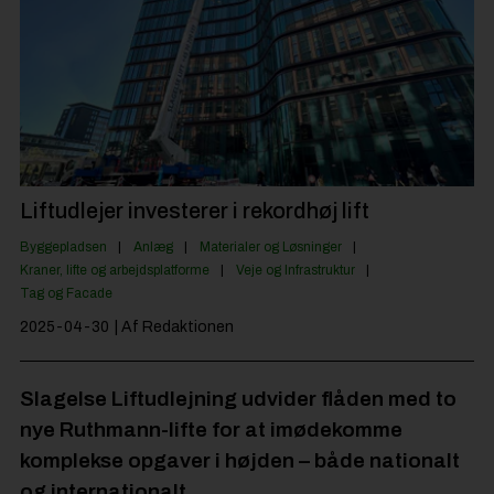
Byggepladsen
Anlæg
Til Håndværkeren
Partnere
Jobportal
Liftudlejer investerer i rekordhøj lift
Byggepladsen
Anlæg
Materialer og Løsninger
Kraner, lifte og arbejdsplatforme
Veje og Infrastruktur
Tag og Facade
2025-04-30
| Af Redaktionen
Slagelse Liftudlejning udvider flåden med to
nye Ruthmann-lifte for at imødekomme
komplekse opgaver i højden – både nationalt
og internationalt.