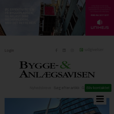
Login
Nyhedsbreve
Bliv kontaktet
Byggeriets udvikling
Materialer og løsninger