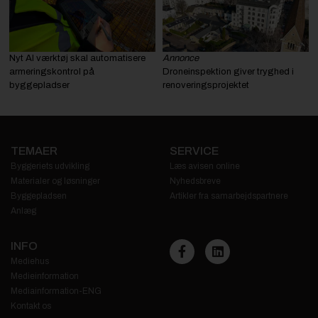
Nyt AI værktøj skal automatisere
Annonce
armeringskontrol på
Droneinspektion giver tryghed i
byggepladser
renoveringsprojektet
TEMAER
SERVICE
Byggeriets udvikling
Læs avisen online
Materialer og løsninger
Nyhedsbreve
Byggepladsen
Artikler fra samarbejdspartnere
Anlæg
INFO
Mediehus
Medieinformation
Mediainformation-ENG
Kontakt os