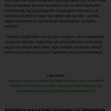
bygninger, der følger terrænets naturlige hældning. På den måde
bliver landskabet ikke blot en kulisse, men en aktiv medspiller i
undervisning, leg og bevægelse. Indgangene orienteres, så
eleverne naturligt bevæger sig mellem ude og inde – og hele
dagen stimuleres af sanseindtryk, nysgerrighed og fysisk
aktivitet.
- Læring foregår både inde og ude. Designet væver bevægelse
og leg ind i skolens dagligdag, så naturen ikke blot er en smuk
baggrund, men en aktiv lærer, siger Ósbjørn Jacobsen, Design
Director hos Henning Larsen, Færøerne i en pressemeddelelse.
Læs mere:
Henning Larsen Architects har tegnet det nye hus til roklubben
i Klaksvik på Færøerne. Huset i træ giver et samlingssted og
viser nationalsporten og det flotte bådhåndværk frem
Arkitektur med afsæt i kontekst og fællesskab