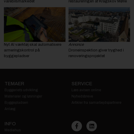
varebilsmarkedet
restaureringen af Kragskov Mølle
Nyt AI værktøj skal automatisere
Annonce
armeringskontrol på
Droneinspektion giver tryghed i
byggepladser
renoveringsprojektet
TEMAER
SERVICE
Byggeriets udvikling
Læs avisen online
Materialer og løsninger
Nyhedsbreve
Byggepladsen
Artikler fra samarbejdspartnere
Anlæg
INFO
Mediehus