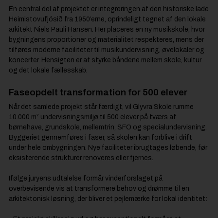
En central del af projektet er integreringen af den historiske lade
Heimistovufjósið fra 1950’erne, oprindeligt tegnet af den lokale
arkitekt Niels Pauli Hansen. Her placeres en ny musikskole, hvor
bygningens proportioner og materialitet respekteres, mens der
tilføres moderne faciliteter til musikundervisning, øvelokaler og
koncerter. Hensigten er at styrke båndene mellem skole, kultur
og det lokale fællesskab.
Faseopdelt transformation for 500 elever
Når det samlede projekt står færdigt, vil Glyvra Skole rumme
10.000 m² undervisningsmiljø til 500 elever på tværs af
børnehave, grundskole, mellemtrin, SFO og specialundervisning.
Byggeriet gennemføres i faser, så skolen kan forblive i drift
under hele ombygningen. Nye faciliteter ibrugtages løbende, før
eksisterende strukturer renoveres eller fjernes.
Ifølge juryens udtalelse formår vinderforslaget på
overbevisende vis at transformere behov og drømme til en
arkitektonisk løsning, der bliver et pejlemærke for lokal identitet: