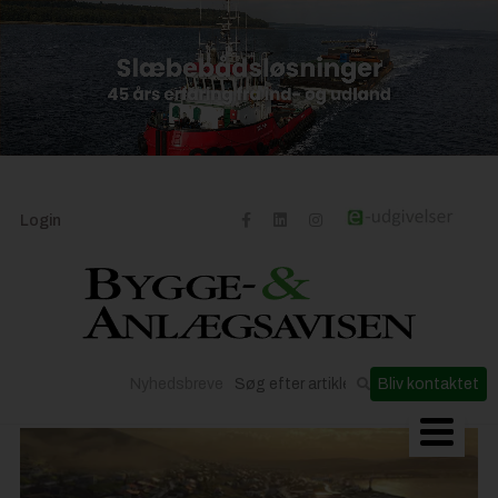
Login
Nyhedsbreve
Bliv kontaktet
Byggeriets udvikling
Materialer og løsninger