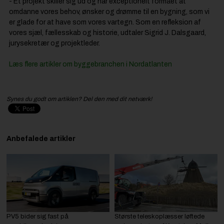
- Et projekt skiller sig ud og har exceptionelt formået at
omdanne vores behov, ønsker og drømme til en bygning, som vi
er glade for at have som vores vartegn. Som en refleksion af
vores sjæl, fællesskab og historie, udtaler Sigrid J. Dalsgaard,
jurysekretær og projektleder.
Læs flere artikler om byggebranchen i Nordatlanten
Synes du godt om artiklen? Del den med dit netværk!
Anbefalede artikler
PV5 bider sig fast på
Største teleskoplæsser løftede