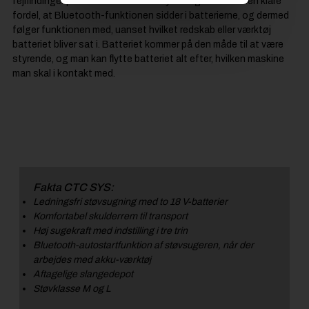
fejlfindinger på elektronikken i udstyret. Og så er der den klare
fordel, at Bluetooth-funktionen sidder i batterierne, og dermed
følger funktionen med, uanset hvilket redskab eller værktøj
batteriet bliver sat i. Batteriet kommer på den måde til at være
styrende, og man kan flytte batteriet alt efter, hvilken maskine
man skal i kontakt med.
Fakta CTC SYS:
Ledningsfri støvsugning med to 18 V-batterier
Komfortabel skulderrem til transport
Høj sugekraft med indstilling i tre trin
Bluetooth-autostartfunktion af støvsugeren, når der
arbejdes med akku-værktøj
Aftagelige slangedepot
Støvklasse M og L