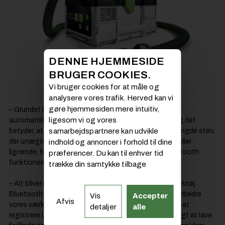
DENNE HJEMMESIDE
BRUGER COOKIES.
Vi bruger cookies for at måle og
analysere vores trafik. Herved kan vi
gøre hjemmesiden mere intuitiv,
– Grundet Bluetooth-funktionen starter støvsugeren
ligesom vi og vores
automatisk, når man starter et andet akku-værktøj, og det
samarbejdspartnere kan udvikle
betyder, at man hele tiden får minimeret den store mængde støv,
der unægtelig vil komme, når man starter sin rundsav eller
indhold og annoncer i forhold til dine
lignende, forklarer Paw Mikkelsen og uddyber om Bluetooth
præferencer. Du kan til enhver tid
funktionen:
trække din samtykke tilbage
– Alt bliver mere og mere digitalt. Det gælder også værktøj.
Bluetooth betyder, at vi kan bruge det digitale til at forbedre
Vis
Accepter
Afvis
vores værktøj. For eksempel er det nemt via vores app at
detaljer
alle
registrere udstyret via Bluetooth. Samtidig er det muligt at lave