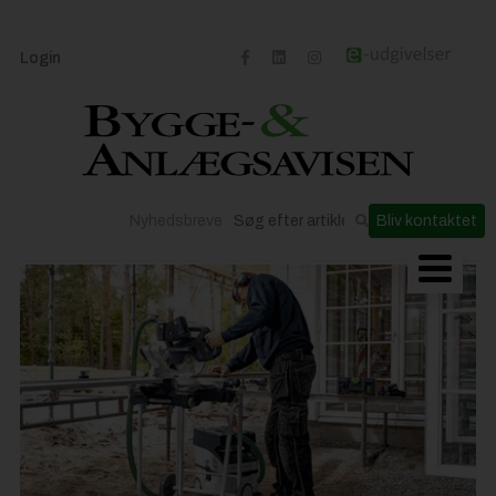
Login
Nyhedsbreve
Bliv kontaktet
Byggeriets udvikling
Materialer og løsninger
Byggepladsen
Anlæg
Til Håndværkeren
Partnere