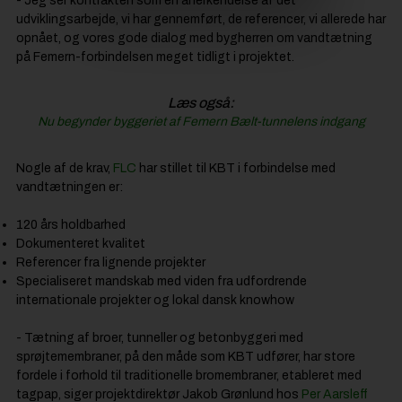
- Jeg ser kontrakten som en anerkendelse af det
udviklingsarbejde, vi har gennemført, de referencer, vi allerede har
opnået, og vores gode dialog med bygherren om vandtætning
på Femern-forbindelsen meget tidligt i projektet.
Læs også:
Nu begynder byggeriet af Femern Bælt-tunnelens indgang
Nogle af de krav,
FLC
har stillet til KBT i forbindelse med
vandtætningen er:
120 års holdbarhed
Dokumenteret kvalitet
Referencer fra lignende projekter
Specialiseret mandskab med viden fra udfordrende
internationale projekter og lokal dansk knowhow
- Tætning af broer, tunneller og betonbyggeri med
sprøjtemembraner, på den måde som KBT udfører, har store
fordele i forhold til traditionelle bromembraner, etableret med
tagpap, siger projektdirektør Jakob Grønlund hos
Per Aarsleff