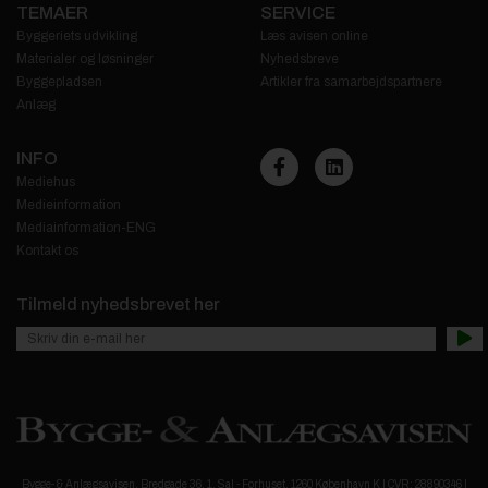
TEMAER
SERVICE
Byggeriets udvikling
Læs avisen online
Materialer og løsninger
Nyhedsbreve
Byggepladsen
Artikler fra samarbejdspartnere
Anlæg
INFO
Mediehus
Medieinformation
Mediainformation-ENG
Kontakt os
Tilmeld nyhedsbrevet her
Bygge- & Anlægsavisen, Bredgade 36. 1. Sal - Forhuset, 1260 København K | CVR: 28890346 |