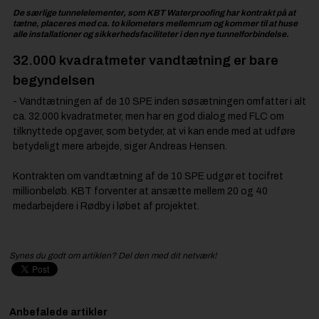
De særlige tunnelelementer, som KBT Waterproofing har kontrakt på at
tætne, placeres med ca. to kilometers mellemrum og kommer til at huse
alle installationer og sikkerhedsfaciliteter i den nye tunnelforbindelse.
32.000 kvadratmeter vandtætning er bare
begyndelsen
- Vandtætningen af de 10 SPE inden søsætningen omfatter i alt
ca. 32.000 kvadratmeter, men har en god dialog med FLC om
tilknyttede opgaver, som betyder, at vi kan ende med at udføre
betydeligt mere arbejde, siger Andreas Hensen.
Kontrakten om vandtætning af de 10 SPE udgør et tocifret
millionbeløb. KBT forventer at ansætte mellem 20 og 40
medarbejdere i Rødby i løbet af projektet.
Synes du godt om artiklen? Del den med dit netværk!
Anbefalede artikler