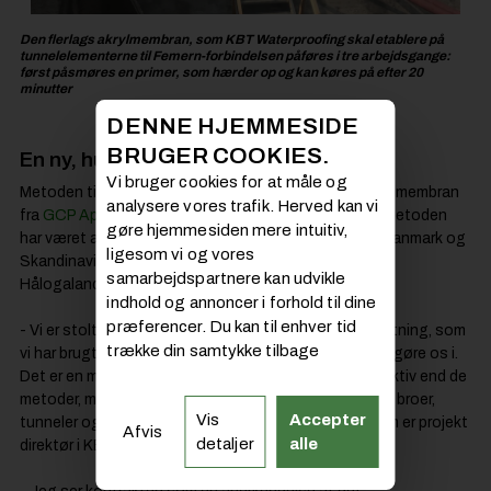
Den flerlags akrylmembran, som KBT Waterproofing skal etablere på
tunnelelementerne til Femern-forbindelsen påføres i tre arbejdsgange:
først påsmøres en primer, som hærder op og kan køres på efter 20
minutter
DENNE HJEMMESIDE
BRUGER COOKIES.
En ny, hurtig og effektiv metode
Vi bruger cookies for at måle og
Metoden til vandtætning er den såkaldte flerlags akrylmembran
analysere vores trafik. Herved kan vi
fra
GCP Applied Technology
, som kaldes Eliminator. Metoden
gøre hjemmesiden mere intuitiv,
har været anvendt på flere bro- og tunnelbyggerier i Danmark og
ligesom vi og vores
Skandinavien, eksempelvis på Øresundsbroen og
samarbejdspartnere kan udvikle
Hålogalandsbroen i Norge.
indhold og annoncer i forhold til dine
præferencer. Du kan til enhver tid
- Vi er stolte af, at FLC vælger den metode til vandtætning, som
trække din samtykke tilbage
vi har brugt mange år på at udvikle udstyr til og dygtiggøre os i.
Det er en metode, som er både hurtigere og mere effektiv end de
metoder, man tidligere har anvendt til vandtætning på broer,
Vis
Accepter
tunneler og betonbyggeri, siger Andreas Hensen, som er projekt
Afvis
detaljer
alle
direktør i KBT. Han uddyber: