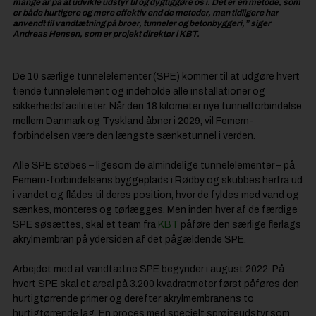
mange år på at udvikle udstyr til og dygtiggøre os i. Det er en metode, som
er både hurtigere og mere effektiv end de metoder, man tidligere har
anvendt til vandtætning på broer, tunneler og betonbyggeri,” siger
Andreas Hensen, som er projekt direktør i KBT.
De 10 særlige tunnelelementer (SPE) kommer til at udgøre hvert
tiende tunnelelement og indeholde alle installationer og
sikkerhedsfaciliteter. Når den 18 kilometer nye tunnelforbindelse
mellem Danmark og Tyskland åbner i 2029, vil Femern-
forbindelsen være den længste sænketunnel i verden.
Alle SPE støbes – ligesom de almindelige tunnelelementer – på
Femern-forbindelsens byggeplads i Rødby og skubbes herfra ud
i vandet og flådes til deres position, hvor de fyldes med vand og
sænkes, monteres og tørlægges. Men inden hver af de færdige
SPE søsættes, skal et team fra
KBT
påføre den særlige flerlags
akrylmembran på ydersiden af det pågældende SPE.
Arbejdet med at vandtætne SPE begynder i august 2022. På
hvert SPE skal et areal på 3.200 kvadratmeter først påføres den
hurtigtørrende primer og derefter akrylmembranens to
hurtigtørrende lag. En proces med specielt sprøjteudstyr som