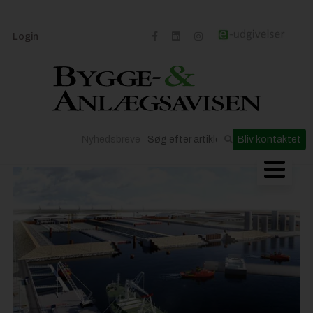
Login
Nyhedsbreve
Bliv kontaktet
Byggeriets udvikling
Materialer og løsninger
Byggepladsen
Anlæg
Til Håndværkeren
Partnere