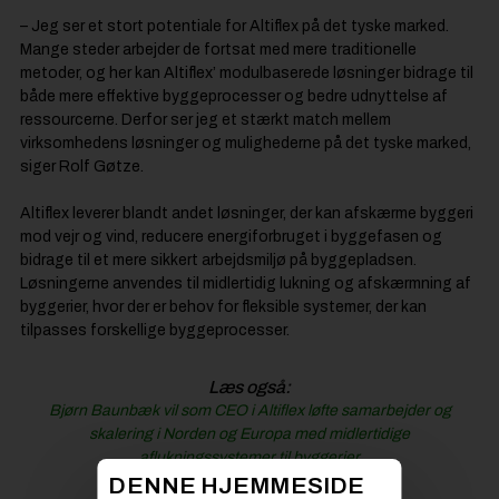
– Jeg ser et stort potentiale for Altiflex på det tyske marked.
Mange steder arbejder de fortsat med mere traditionelle
metoder, og her kan Altiflex’ modulbaserede løsninger bidrage til
både mere effektive byggeprocesser og bedre udnyttelse af
ressourcerne. Derfor ser jeg et stærkt match mellem
virksomhedens løsninger og mulighederne på det tyske marked,
siger Rolf Gøtze.
Altiflex leverer blandt andet løsninger, der kan afskærme byggeri
mod vejr og vind, reducere energiforbruget i byggefasen og
bidrage til et mere sikkert arbejdsmiljø på byggepladsen.
Løsningerne anvendes til midlertidig lukning og afskærmning af
byggerier, hvor der er behov for fleksible systemer, der kan
tilpasses forskellige byggeprocesser.
Læs også:
Bjørn Baunbæk vil som CEO i Altiflex løfte samarbejder og
skalering i Norden og Europa med midlertidige
aflukningssystemer til byggerier
DENNE HJEMMESIDE