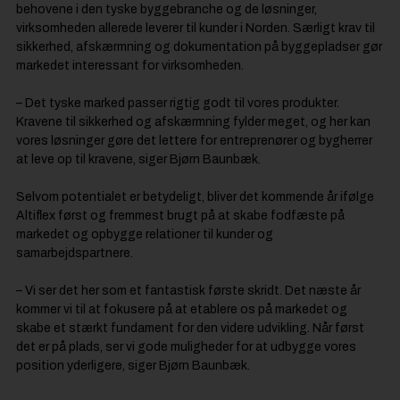
behovene i den tyske byggebranche og de løsninger,
virksomheden allerede leverer til kunder i Norden. Særligt krav til
sikkerhed, afskærmning og dokumentation på byggepladser gør
markedet interessant for virksomheden.
– Det tyske marked passer rigtig godt til vores produkter.
Kravene til sikkerhed og afskærmning fylder meget, og her kan
vores løsninger gøre det lettere for entreprenører og bygherrer
at leve op til kravene, siger Bjørn Baunbæk.
Selvom potentialet er betydeligt, bliver det kommende år ifølge
Altiflex først og fremmest brugt på at skabe fodfæste på
markedet og opbygge relationer til kunder og
samarbejdspartnere.
– Vi ser det her som et fantastisk første skridt. Det næste år
kommer vi til at fokusere på at etablere os på markedet og
skabe et stærkt fundament for den videre udvikling. Når først
det er på plads, ser vi gode muligheder for at udbygge vores
position yderligere, siger Bjørn Baunbæk.