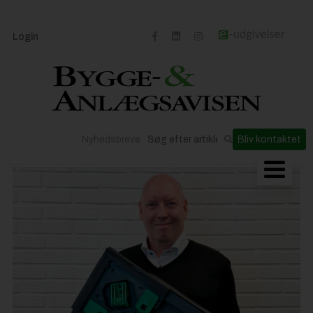
Login
Nyhedsbreve
Bliv kontaktet
Byggeriets udvikling
Materialer og løsninger
Byggepladsen
Anlæg
Til Håndværkeren
Partnere