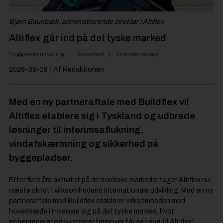
Jobportal
Bjørn Baunbæk, administrerende direktør i Altiflex
Altiflex går ind på det tyske marked
Byggeriets udvikling
Sikkerhed
Virksomhedsnyt
2026-06-18
| Af Redaktionen
Med en ny partneraftale med Buildflex vil
Altiflex etablere sig i Tyskland og udbrede
løsninger til interimsaflukning,
vindafskærmning og sikkerhed på
byggepladser.
Efter flere års aktivitet på de nordiske markeder tager Altiflex nu
næste skridt i virksomhedens internationale udvikling. Med en ny
partneraftale med Buildflex etablerer virksomheden med
hovedsæde i Hvidovre sig på det tyske marked, hvor
entreprenører og bygherrer fremover får adgang til Altiflex’