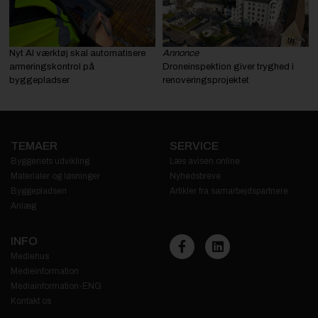
Nyt AI værktøj skal automatisere
Annonce
armeringskontrol på
Droneinspektion giver tryghed i
byggepladser
renoveringsprojektet
TEMAER
SERVICE
Byggeriets udvikling
Læs avisen online
Materialer og løsninger
Nyhedsbreve
Byggepladsen
Artikler fra samarbejdspartnere
Anlæg
INFO
Mediehus
Medieinformation
Mediainformation-ENG
Kontakt os