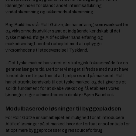
løsninger inden for blandt andet interimsaflukning,
vindafskærmning og sikkerhedsafskærmning.
Bag Buildflex står Rolf Gøtze, der har erfaring som iværksætter
og virksomhedsudvikler samt et indgående kendskab til det
tyske marked. Ifølge Altiflex bliver hans erfaring og
markedsindsigt central i arbejdet med at opbygge
virksomhedens tilstedeværelse i Tyskland.
– Det tyske marked har været et strategisk fokusområde for os
gennem længere tid. Derfor er vi meget tilfredse med nu at have
fundet den rette partner til at hjælpe os ind på markedet. Rolf
har et stærkt kendskab til det tyske marked, og det giver os et
solidt fundament for at skabe vækst og få etableret vores
løsninger, siger administrerende direktør Bjørn Baunbæk.
Modulbaserede løsninger til byggepladsen
For Rolf Gøtze er samarbejdet en mulighed for at introducere
Altiflex’ løsninger på et marked, hvor der fortsat er potentiale for
at optimere byggeprocesser og ressourceforbrug.