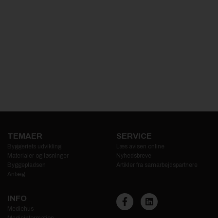
TEMAER
SERVICE
Byggeriets udvikling
Læs avisen online
Materialer og løsninger
Nyhedsbreve
Byggepladsen
Artikler fra samarbejdspartnere
Anlæg
INFO
Mediehus
Medieinformation