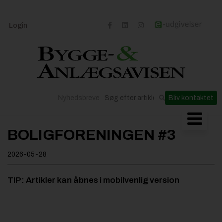
Login
Nyhedsbreve
Bliv kontaktet
Byggeriets udvikling
BOLIGFORENINGEN #3
Materialer og løsninger
2026-05-28
Byggepladsen
Anlæg
TIP: Artikler kan åbnes i mobilvenlig version
Til Håndværkeren
Partnere