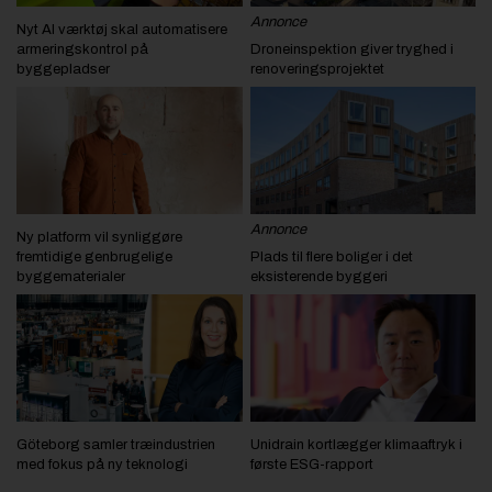
Annonce
Nyt AI værktøj skal automatisere
armeringskontrol på
Droneinspektion giver tryghed i
byggepladser
renoveringsprojektet
Annonce
Ny platform vil synliggøre
fremtidige genbrugelige
Plads til flere boliger i det
byggematerialer
eksisterende byggeri
Göteborg samler træindustrien
Unidrain kortlægger klimaaftryk i
med fokus på ny teknologi
første ESG-rapport