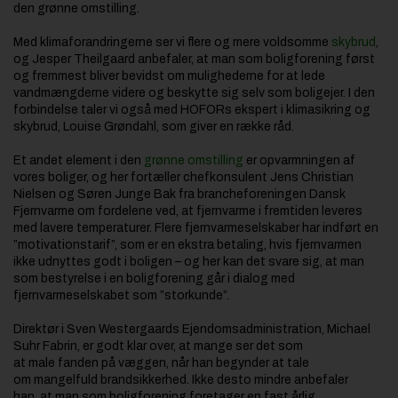
den grønne omstilling.
Med klimaforandringerne ser vi flere og mere voldsomme
skybrud
,
og Jesper Theilgaard anbefaler, at man som boligforening først
og fremmest bliver bevidst om mulighederne for at lede
vandmængderne videre og beskytte sig selv som boligejer. I den
forbindelse taler vi også med HOFORs ekspert i klimasikring og
skybrud, Louise Grøndahl, som giver en række råd.
Et andet element i den
grønne omstilling
er opvarmningen af
vores boliger, og her fortæller chefkonsulent Jens Christian
Nielsen og Søren Junge Bak fra brancheforeningen Dansk
Fjernvarme om fordelene ved, at fjernvarme i fremtiden leveres
med lavere temperaturer. Flere fjernvarmeselskaber har indført en
”motivationstarif”, som er en ekstra betaling, hvis fjernvarmen
ikke udnyttes godt i boligen – og her kan det svare sig, at man
som bestyrelse i en boligforening går i dialog med
fjernvarmeselskabet som ”storkunde”.
Direktør i Sven Westergaards Ejendomsadministration, Michael
Suhr Fabrin, er godt klar over, at mange ser det som
at male fanden på væggen, når han begynder at tale
om mangelfuld brandsikkerhed. Ikke desto mindre anbefaler
han, at man som boligforening foretager en fast årlig