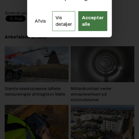
Synes du godt om artiklen? Del den med dit netværk!
Vis
Accepter
Afvis
detaljer
alle
Anbefalede artikler
Største teleskoplæsser løftede
Milliardkontrakt venter
restaureringen af Kragskov Mølle
entreprenørteam på
skybrudstunnel