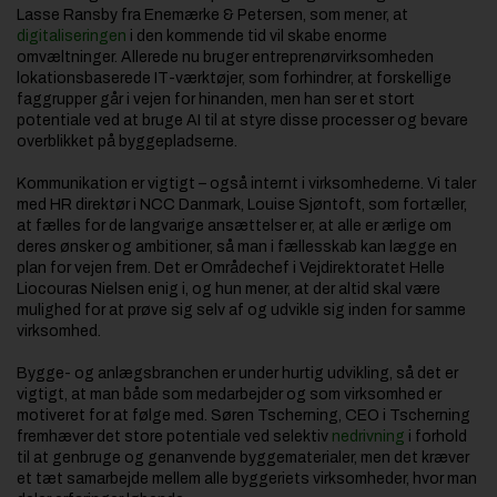
Lasse Ransby fra Enemærke & Petersen, som mener, at
digitaliseringen
i den kommende tid vil skabe enorme
omvæltninger. Allerede nu bruger entreprenørvirksomheden
lokationsbaserede IT-værktøjer, som forhindrer, at forskellige
faggrupper går i vejen for hinanden, men han ser et stort
potentiale ved at bruge AI til at styre disse processer og bevare
overblikket på byggepladserne.
Kommunikation er vigtigt – også internt i virksomhederne. Vi taler
med HR direktør i NCC Danmark, Louise Sjøntoft, som fortæller,
at fælles for de langvarige ansættelser er, at alle er ærlige om
deres ønsker og ambitioner, så man i fællesskab kan lægge en
plan for vejen frem. Det er Områdechef i Vejdirektoratet Helle
Liocouras Nielsen enig i, og hun mener, at der altid skal være
mulighed for at prøve sig selv af og udvikle sig inden for samme
virksomhed.
Bygge- og anlægsbranchen er under hurtig udvikling, så det er
vigtigt, at man både som medarbejder og som virksomhed er
motiveret for at følge med. Søren Tscherning, CEO i Tscherning
fremhæver det store potentiale ved selektiv
nedrivning
i forhold
til at genbruge og genanvende byggematerialer, men det kræver
et tæt samarbejde mellem alle byggeriets virksomheder, hvor man