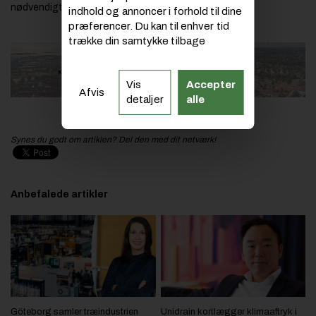
nødvendigt at samarbejde og dele bolden.
indhold og annoncer i forhold til dine
præferencer. Du kan til enhver tid
trække din samtykke tilbage
Vis
Accepter
Afvis
detaljer
alle
Synes du godt om artiklen? Del den med dit netværk!
Anbefalede artikler
Göteborg samler træindustrien
Unidrain kortlægger klimaaftryk i