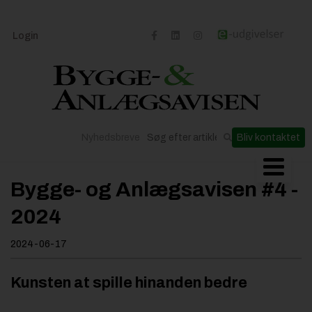
Login
Nyhedsbreve
Bliv kontaktet
Byggeriets udvikling
Bygge- og Anlægsavisen #4 -
Materialer og løsninger
2024
Byggepladsen
2024-06-17
Anlæg
Til Håndværkeren
Kunsten at spille hinanden bedre
Partnere