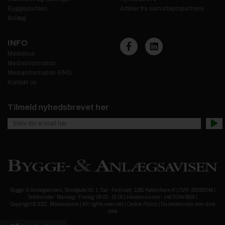
Byggepladsen
Artikler fra samarbejdspartnere
Anlæg
INFO
Mediehus
Medieinformation
Mediainformation-ENG
Kontakt os
Tilmeld nyhedsbrevet her
Bygge- & Anlægsavisen, Bredgade 36. 1. Sal - Forhuset, 1260 København K | CVR: 28890346 |
Telefontider: Mandag - Fredag: 09.00 - 16.00 | Hovednummer: +45 3344 5555 |
Copyright © 2021, Mediaxpress | All rights reserved |
Cookie Policy
|
Du bestemmer over dine
data