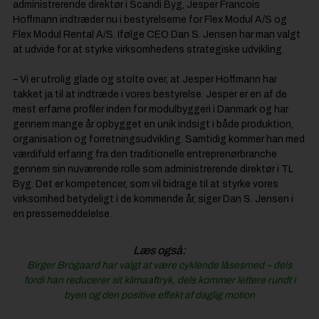
administrerende direktør i Scandi Byg, Jesper Francois
Hoffmann indtræder nu i bestyrelserne for Flex Modul A/S og
Flex Modul Rental A/S. Ifølge CEO Dan S. Jensen har man valgt
at udvide for at styrke virksomhedens strategiske udvikling.
– Vi er utrolig glade og stolte over, at Jesper Hoffmann har
takket ja til at indtræde i vores bestyrelse. Jesper er en af de
mest erfarne profiler inden for modulbyggeri i Danmark og har
gennem mange år opbygget en unik indsigt i både produktion,
organisation og forretningsudvikling. Samtidig kommer han med
værdifuld erfaring fra den traditionelle entreprenørbranche
gennem sin nuværende rolle som administrerende direktør i TL
Byg. Det er kompetencer, som vil bidrage til at styrke vores
virksomhed betydeligt i de kommende år, siger Dan S. Jensen i
en pressemeddelelse.
Læs også:
Birger Brogaard har valgt at være cyklende låsesmed – dels
fordi han reducerer sit klimaaftryk, dels kommer lettere rundt i
byen og den positive effekt af daglig motion