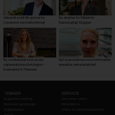
Velkendt profil får ansvar for
Ny direktør for Rådet for
Caverions serviceforretning
Bæredygtigt Byggeri
Ny områdechef skal styrke
Nyt brancheforum mod kriminalitet
organisationsudviklingen i
ansætter sekretariatchef
Enemærke & Petersen
TEMAER
SERVICE
Byggeriets udvikling
Læs avisen online
Materialer og løsninger
Nyhedsbreve
Byggepladsen
Artikler fra samarbejdspartnere
Anlæg