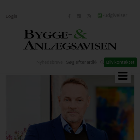
Login
Nyhedsbreve
Bliv kontaktet
Byggeriets udvikling
Materialer og løsninger
Byggepladsen
Anlæg
Til Håndværkeren
Partnere