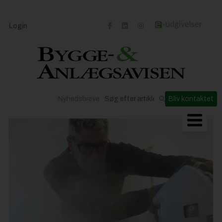
Login
Nyhedsbreve
Bliv kontaktet
Byggeriets udvikling
Materialer og løsninger
Byggepladsen
Anlæg
Til Håndværkeren
Partnere