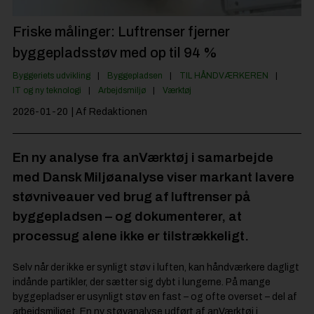
Jobportal
Friske målinger: Luftrenser fjerner
byggepladsstøv med op til 94 %
Byggeriets udvikling
Byggepladsen
TIL HÅNDVÆRKEREN
IT og ny teknologi
Arbejdsmiljø
Værktøj
2026-01-20
| Af Redaktionen
En ny analyse fra anVærktøj i samarbejde
med Dansk Miljøanalyse viser markant lavere
støvniveauer ved brug af luftrenser på
byggepladsen – og dokumenterer, at
processug alene ikke er tilstrækkeligt.
Selv når der ikke er synligt støv i luften, kan håndværkere dagligt
indånde partikler, der sætter sig dybt i lungerne. På mange
byggepladser er usynligt støv en fast – og ofte overset – del af
arbejdsmiljøet. En ny støvanalyse udført af anVærktøj i