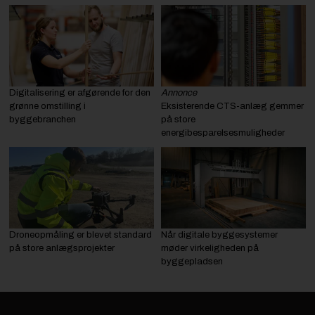
Digitalisering er afgørende for den
Annonce
grønne omstilling i
Eksisterende CTS-anlæg gemmer
byggebranchen
på store
energibesparelsesmuligheder
Droneopmåling er blevet standard
Når digitale byggesystemer
på store anlægsprojekter
møder virkeligheden på
byggepladsen