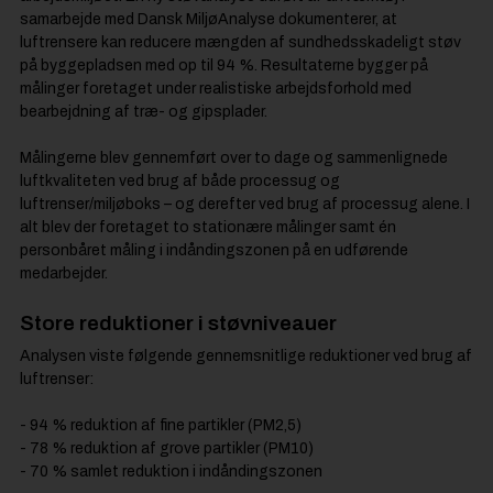
samarbejde med Dansk MiljøAnalyse dokumenterer, at
luftrensere kan reducere mængden af sundhedsskadeligt støv
på byggepladsen med op til 94 %. Resultaterne bygger på
målinger foretaget under realistiske arbejdsforhold med
bearbejdning af træ- og gipsplader.
Målingerne blev gennemført over to dage og sammenlignede
luftkvaliteten ved brug af både processug og
luftrenser/miljøboks – og derefter ved brug af processug alene. I
alt blev der foretaget to stationære målinger samt én
personbåret måling i indåndingszonen på en udførende
medarbejder.
Store reduktioner i støvniveauer
Analysen viste følgende gennemsnitlige reduktioner ved brug af
luftrenser:
- 94 % reduktion af fine partikler (PM2,5)
- 78 % reduktion af grove partikler (PM10)
- 70 % samlet reduktion i indåndingszonen