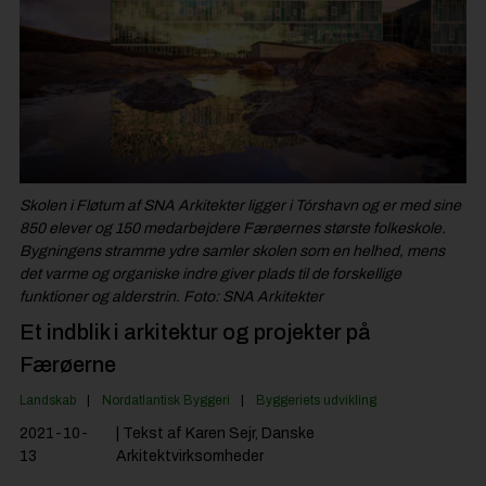
Byggepladsen
Anlæg
Til Håndværkeren
Partnere
Jobportal
Skolen i Fløtum af SNA Arkitekter ligger i Tórshavn og er med sine
850 elever og 150 medarbejdere Færøernes største folkeskole.
Bygningens stramme ydre samler skolen som en helhed, mens
det varme og organiske indre giver plads til de forskellige
funktioner og alderstrin. Foto: SNA Arkitekter
Et indblik i arkitektur og projekter på
Færøerne
Landskab
Nordatlantisk Byggeri
Byggeriets udvikling
2021-10-
| Tekst af Karen Sejr, Danske
13
Arkitektvirksomheder