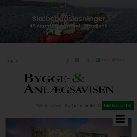
Login
Nyhedsbreve
Bliv kontaktet
Byggeriets udvikling
Materialer og løsninger