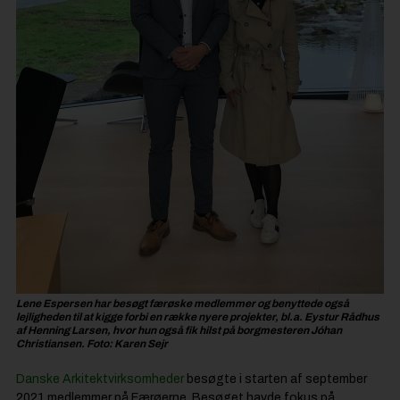
Lene Espersen har besøgt færøske medlemmer og benyttede også
lejligheden til at kigge forbi en række nyere projekter, bl.a. Eystur Rådhus
af Henning Larsen, hvor hun også fik hilst på borgmesteren Jóhan
Christiansen. Foto: Karen Sejr
Danske Arkitektvirksomheder
besøgte i starten af september
2021 medlemmer på Færøerne. Besøget havde fokus på