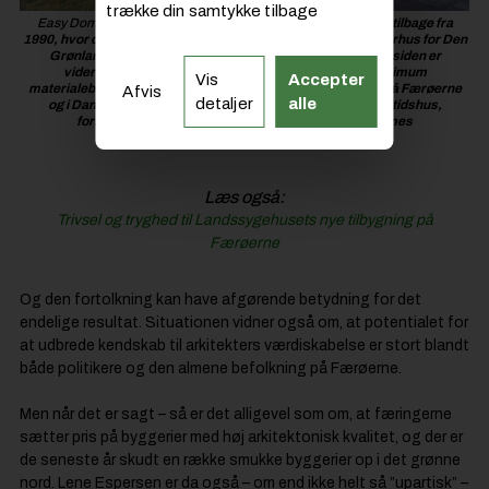
trække din samtykke tilbage
Easy Domes af Kari
Thomsen, KT-Architects er et koncept tilbage fra
1990, hvor den første dome blev bygget i Torshavn som kulturhus for Den
Grønlandske Forening på Færøerne. Et kuppelhus - som siden er
videreudviklet til præfabrikerede træsektioner i et minimum
Vis
Accepter
materialebrug og klar til montering.”Domene” findes både på Færøerne
Afvis
detaljer
alle
og i Danmark, hvor de fungerer som både familiebolig, fritidshus,
forsamlingshus, kontor og yoga-sal. Foto: Easy Domes
Læs også:
Trivsel og tryghed til Landssygehusets nye tilbygning på
Færøerne
Og den fortolkning kan have afgørende betydning for det
endelige resultat. Situationen vidner også om, at potentialet for
at udbrede kendskab til arkitekters værdiskabelse er stort blandt
både politikere og den almene befolkning på Færøerne.
Men når det er sagt – så er det alligevel som om, at færingerne
sætter pris på byggerier med høj arkitektonisk kvalitet, og der er
de seneste år skudt en række smukke byggerier op i det grønne
nord. Lene Espersen er da også – om end ikke helt så ”upartisk” –