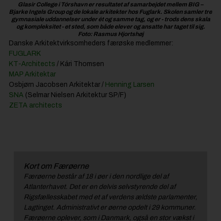
Glasir College i Tórshavn er resultatet af samarbejdet mellem BIG –
Bjarke Ingels Group og de lokale arkitekter hos Fuglark. Skolen samler tre
gymnasiale uddannelser under ét og samme tag, og er - trods dens skala
og kompleksitet - et sted, som både elever og ansatte har taget til sig.
Foto: Rasmus Hjortshøj
Danske Arkitektvirksomheders færøske medlemmer:
FUGLARK
KT-Architects
/ Kári Thomsen
MAP Arkitektar
Osbjørn Jacobsen Arkitektar /
Henning Larsen
SNA
(Selmar Nielsen Arkitektur SP/F)
ZETA architects
Kort om Færøerne
Færøerne består af 18 i øer i den nordlige del af
Atlanterhavet. Det er en delvis selvstyrende del af
Rigsfællesskabet med et af verdens ældste parlamenter,
Lagtinget. Administrativt er øerne opdelt i 29 kommuner.
Færøerne oplever, som i Danmark, også en stor vækst i