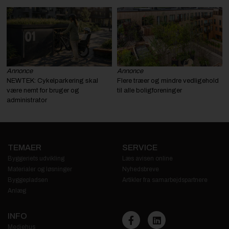
Annonce
Annonce
NEWTEK: Cykelparkering skal
Flere træer og mindre vedligehold
være nemt for bruger og
til alle boligforeninger
administrator
TEMAER
SERVICE
Byggeriets udvikling
Læs avisen online
Materialer og løsninger
Nyhedsbreve
Byggepladsen
Artikler fra samarbejdspartnere
Anlæg
INFO
Mediehus