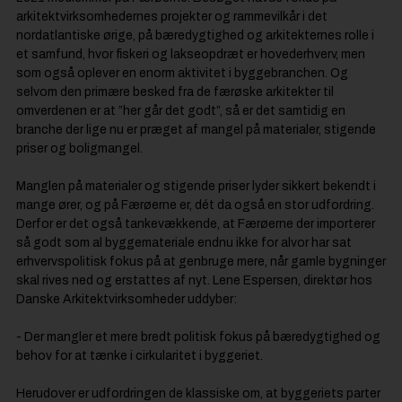
arkitektvirksomhedernes projekter og rammevilkår i det
nordatlantiske ørige, på bæredygtighed og arkitekternes rolle i
et samfund, hvor fiskeri og lakseopdræt er hovederhverv, men
som også oplever en enorm aktivitet i byggebranchen. Og
selvom den primære besked fra de færøske arkitekter til
omverdenen er at ”her går det godt”, så er det samtidig en
branche der lige nu er præget af mangel på materialer, stigende
priser og boligmangel.
Manglen på materialer og stigende priser lyder sikkert bekendt i
mange ører, og på Færøerne er, dét da også en stor udfordring.
Derfor er det også tankevækkende, at Færøerne der importerer
så godt som al byggemateriale endnu ikke for alvor har sat
erhvervspolitisk fokus på at genbruge mere, når gamle bygninger
skal rives ned og erstattes af nyt. Lene Espersen, direktør hos
Danske Arkitektvirksomheder uddyber:
- Der mangler et mere bredt politisk fokus på bæredygtighed og
behov for at tænke i cirkularitet i byggeriet.
Herudover er udfordringen de klassiske om, at byggeriets parter