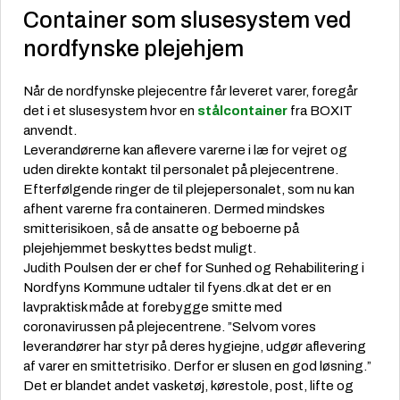
Container som slusesystem ved
nordfynske plejehjem
Når de nordfynske plejecentre får leveret varer, foregår
det i et slusesystem hvor en
stålcontainer
fra BOXIT
anvendt.
Leverandørerne kan aflevere varerne i læ for vejret og
uden direkte kontakt til personalet på plejecentrene.
Efterfølgende ringer de til plejepersonalet, som nu kan
afhent varerne fra containeren. Dermed mindskes
smitterisikoen, så de ansatte og beboerne på
plejehjemmet beskyttes bedst muligt.
Judith Poulsen der er chef for Sunhed og Rehabilitering i
Nordfyns Kommune udtaler til fyens.dk at det er en
lavpraktisk måde at forebygge smitte med
coronavirussen på plejecentrene. ”Selvom vores
leverandører har styr på deres hygiejne, udgør aflevering
af varer en smittetrisiko. Derfor er slusen en god løsning.”
Det er blandet andet vasketøj, kørestole, post, lifte og