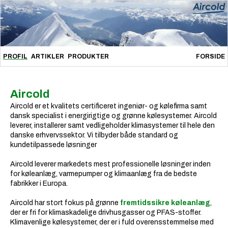
PROFIL
ARTIKLER
PRODUKTER
FORSIDE
Aircold
Aircold
er et kvalitets certificeret ingeniør- og kølefirma samt
dansk specialist i energirigtige og grønne kølesystemer.
Aircold
leverer, installerer samt vedligeholder klimasystemer til hele den
danske erhvervssektor. Vi tilbyder både standard og
kundetilpassede løsninger
Aircold
leverer markedets mest professionelle løsninger inden
for køleanlæg, varmepumper og klimaanlæg fra de bedste
fabrikker i Europa.
Aircold
har stort fokus på grønne
fremtidssikre køleanlæg
,
der er fri for klimaskadelige drivhusgasser og PFAS-stoffer.
Klimavenlige kølesystemer, der er i fuld overensstemmelse med