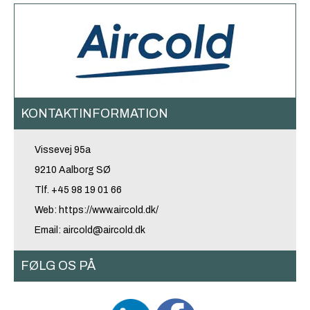
KONTAKTINFORMATION
Vissevej 95a
9210 Aalborg SØ
Tlf. +45 98 19 01 66
Web:
https://www.aircold.dk/
Email: aircold@aircold.dk
FØLG OS PÅ