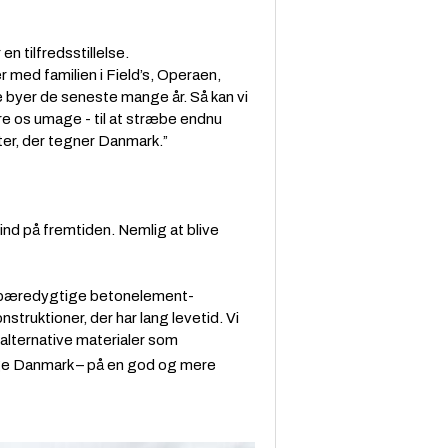
 tilfredsstillelse.
er med familien i Field’s, Operaen,
byer de seneste mange år. Så kan vi
øre os umage - til at stræbe endnu
ter, der tegner Danmark.”
nd på fremtiden. Nemlig at blive
e bæredygtige
betonelement-
truktioner, der har lang levetid. Vi
alternative materialer som
ygge Danmark – på en god og mere