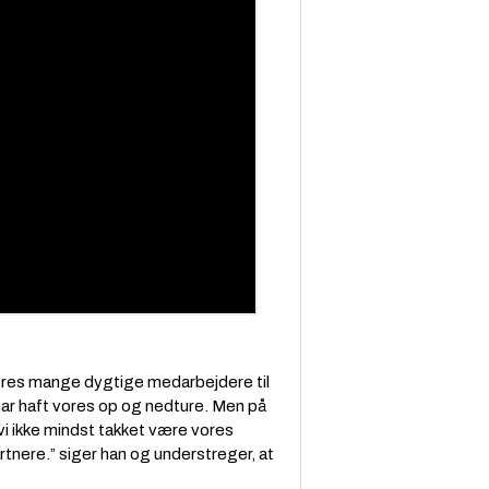
vores mange dygtige medarbejdere til
r har haft vores op og nedture. Men på
er vi ikke mindst takket være vores
tnere.” siger han og understreger, at