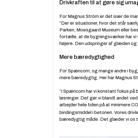
Drivkraften til at gøre sig um
For Magnus Ström er det især de mange
”Der er situationer, hvor det står særl
Parken, Moesgaard Museum eller besø
fortælle, at de bygningsværker har vi 
højere. Den udspringer af glæden og t
Mere bæredygtighed
For Spæncom, og mange andre i byggeb
mere bæredygtig. Her har Magnus Strö
”I Spæncom har vi konstant fokus på
løsninger. Det gør vi blandt andet ve
arbejder hele tiden på at minimere C
bindingsmiddel i betonen. Vores drivk
bæredygtig måde. Det glæder vi os ti