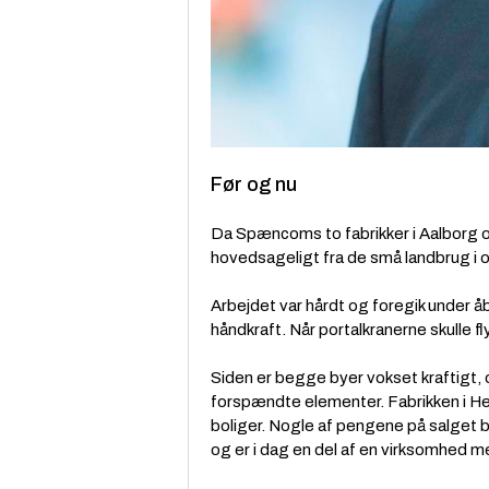
Før og nu
Da Spæncoms to fabrikker i Aalborg o
hovedsageligt fra de små landbrug i
Arbejdet var hårdt og foregik under å
håndkraft. Når portalkranerne skulle fl
Siden er begge byer vokset kraftigt, 
forspændte elementer. Fabrikken i He
boliger. Nogle af pengene på salget 
og er i dag en del af en virksomhed m