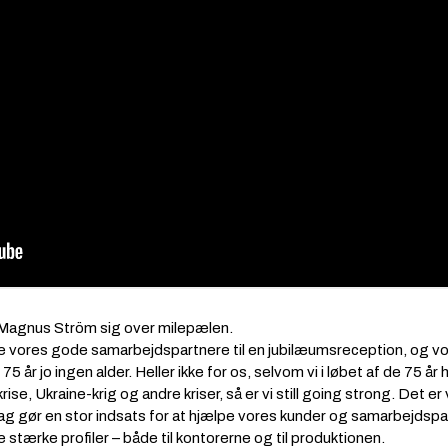
Magnus Ström sig over milepælen.
tere vores gode samarbejdspartnere til en jubilæumsreception, og 
 år jo ingen alder. Heller ikke for os, selvom vi i løbet af de 75 å
-krise, Ukraine-krig og andre kriser, så er vi still going strong. Det 
g gør en stor indsats for at hjælpe vores kunder og samarbejdspar
e stærke profiler – både til kontorerne og til produktionen.