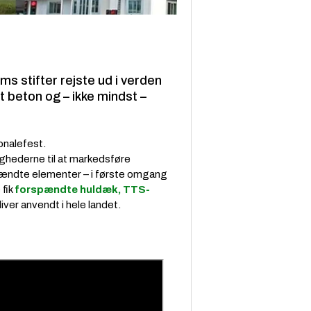
oms
stifter rejste ud i verden
t beton og – ikke mindst –
onalefest.
tighederne til at markedsføre
pændte elementer – i første omgang
fik
forspændte huldæk, TTS-
bliver anvendt i hele landet.