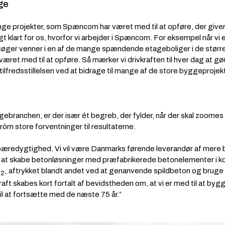
age
 projekter, som Spæncom har været med til at opføre, der giver en
igt klart for os, hvorfor vi arbejder i Spæncom. For eksempel når vi 
ger venner i en af de mange spændende etageboliger i de større 
været med til at opføre. Så mærker vi drivkraften til hver dag at g
ilfredsstillelsen ved at bidrage til mange af de store byggeprojek
ranchen, er der især ét begreb, der fylder, når der skal zoomes i
m store forventninger til resultaterne.
 bæredygtighed. Vi vil være Danmarks førende leverandør af mer
d at skabe betonløsninger med præfabrikerede betonelementer i kons
O
aftrykket blandt andet ved at genanvende spildbeton og bruge 
2-
raft skabes kort fortalt af bevidstheden om, at vi er med til at b
l at fortsætte med de næste 75 år.”