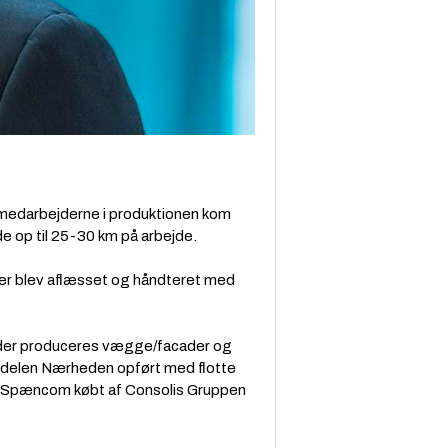
g medarbejderne i produktionen kom
 op til 25-30 km på arbejde.
 der blev aflæsset og håndteret med
vor der produceres vægge/facader og
bydelen Nærheden opført med flotte
lev Spæncom købt af Consolis Gruppen