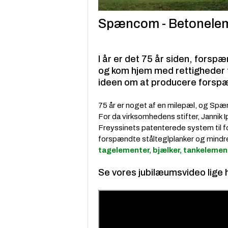
Spæncom - Betonelem
I år er det 75 år siden, forsp
og kom hjem med rettigheder ti
ideen om at producere forsp
75 år er noget af en milepæl, og Spæ
For da virksomhedens stifter, Jannik I
Freyssinets patenterede system til 
forspændte stålteglplanker og mindre
tagelementer, bjælker, tankelemen
Se vores jubilæumsvideo lige 