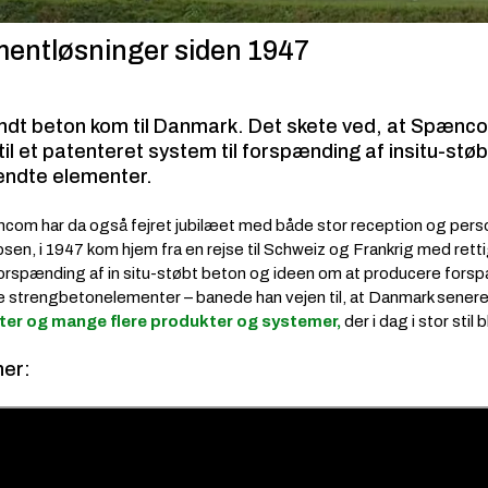
entløsninger siden 1947
ændt beton kom til Danmark. Det skete ved, at
Spænc
l et patenteret system til forspænding af insitu-støb
ændte elementer.
ncom har da også fejret jubilæet med både stor reception og pers
psen, i 1947 kom hjem fra en rejse til Schweiz og Frankrig med ret
forspænding af in situ-støbt beton og ideen om at producere fors
 strengbetonelementer – banede han vejen til, at Danmark senere 
ter og mange flere produkter og systemer,
der i dag i stor stil 
her: