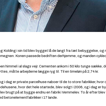
g Kolding i sin tid blev bygget lå de langt fra tæt bebyggelse, o
 omegnen. Konen passede bedriften derhjemme, og manden cyklede
ben himmel i al slags vejr. Cementen ankom i 50 kilo tunge sække,
yttes, måtte arbejderne lægge ryg til. Til en timeløn på 2,74 kr.
og i dag er private parcelhuse naboer til de to store fabrikker, h
dehusene, hvor det hele startede, blev solgt i 2006, og i dag er 
blev brugt på at bygge endnu en fabrik i Vemmelev. To år efter b
ed betonelementfabrikker i 17 lande.