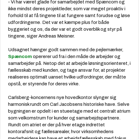
- Vi har været glade for samarbejdet med Spæncom og
ikke mindst deres projektleder, som var meget proaktiv i
forhold til at få tingene til at fungere samt forudse og løse
udfordringerne. Det var et kæmpe plus for både
byggeriet og os, da der var et godt overblik og styr på
tingene, siger Andreas Meisner.
Udsagnet hænger godt sammen med de pejlemærker,
Spæncom
opererer ud fra i den måde de arbejder og
samarbejder på. Netop det at arbejde løsningsorienteret, i
fællesskab med kunden, og tage ansvar for, at projekter
realiseres optimalt uanset hvilke udfordringer, der måtte
opstå, er styrende for deres virke.
Carlsberg-koncernens nye hovedkontor slynger sig
harmonisk rundt om Carl Jacobsens historiske have. Selve
bygningen er opdelt i en stueetage med et centralt atrium
som velkomstrum for kunder og samarbejdspartnere.
Rundt om atriet er der på hver etage indrettet
kontorafsnit og fællesarealer, hvor virksomhedens
medarbejdere kan have et arbejdsfællesskab med fokus