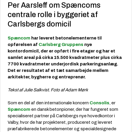
Per Aarsleff om Spæncoms
centrale rolle i byggeriet af
Carlsbergs domicil
Spæncom
har leveret betonelementerne til
opførelsen af
Carlsberg Gruppens
nye
kontordomicil, der er opført i fire etager og har et
samlet areal på cirka 15.500 kvadratmeter plus cirka
7700 kvadratmeter underjordisk parkeringsanlæg.
Det er resultatet af et tæt samarbejde mellem
arkitekter, bygherre og entreprenør.
Tekst af Julie Salkvist. Foto af Adam Mørk
Som en del af den internationale koncern
Consolis
, er
Spæncom
en dansk betonpioner, der har fungeret som
specialiseret partner på Carlsbergs nye hovedkontor i
Valby, hvor de har projekteret, produceret og leveret
præfabrikerede betonelementer og specialdesignede