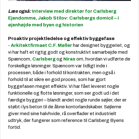
Læs også:
Interview med direktør for Carlsberg
Ejendomme, Jakob Stilov: Carlsbergs domicil – i
øjenhøjde med byen og historien
Proaktiv projektledelse og effektiv byggefase
-
Arkitektfirmaet C.F. Møller
har designet byggeriet, og
vi har haft et rigtig godt og konstruktivt samarbejde med
Spæncom,
Carlsberg
og
Niras
om, hvordan vi udførte de
forskellige løsninger. Spæncom var tidligt inde i
processen, både i forhold til kontrakten, men også i
forhold til at sikre en god proces, som har gjort
byggefasen meget effektiv. Vi har fået leveret nogle
funktionelle og flotte løsninger, som ser godt ud i det
færdige byggeri – blandt andet nogle runde søjler, der er
støbt i lys beton til de åbne kontorlandskaber. Søjlerne
giver med sine halvhvide, rå overflader et industrielt
udtryk, der fungerer som reference til Carlsberg Byens
fortid.