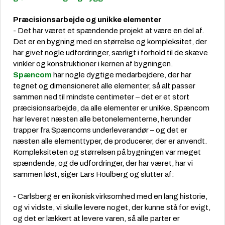
Præcisionsarbejde og unikke elementer
- Det har været et spændende projekt at være en del af.
Det er en bygning med en størrelse og kompleksitet, der
har givet nogle udfordringer, særligt i forhold til de skæve
vinkler og konstruktioner i kernen af bygningen.
Spæncom
har nogle dygtige medarbejdere, der har
tegnet og dimensioneret alle elementer, så alt passer
sammen ned til mindste centimeter – det er et stort
præcisionsarbejde, da alle elementer er unikke. Spæncom
har leveret næsten alle betonelementerne, herunder
trapper fra Spæncoms underleverandør – og det er
næsten alle elementtyper, de producerer, der er anvendt.
Kompleksiteten og størrelsen på bygningen var meget
spændende, og de udfordringer, der har været, har vi
sammen løst, siger Lars Houlberg og slutter af:
- Carlsberg er en ikonisk virksomhed med en lang historie,
og vi vidste, vi skulle levere noget, der kunne stå for evigt,
og det er lækkert at levere varen, så alle parter er