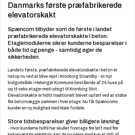
Danmarks første præfabrikerede
elevatorskakt
Spæncom tilbyder som de første i landet
præfabrikerede elevatorskakte i beton.
Etagemodulerne sikrer kunderne besparelser i
både tid og penge - samtidig øger de
sikkerheden.
Landets første, præfabrikerede elevatorskakte i beton er
netop nu ved at blive rejst i Kronborg Strandby - et nyt
boligområde i Helsingør Kommune bestående af 24 huse på
op til seks etager med udsigt til Kronborg Slot.
Elevatorskakte er hidtil traditionelt blevet opført ved at støbe
fire betonvægge sammen i hver etage. Nu får
Spæncoms
kunder en ny mulighed med klare fordele:
Store tidsbesparelser giver billigere løsning
- Hvor kunderne hidtil har skullet foretage fire løft med fire
betonvægge enkeltvis, kan de nu nøjes med kun ét løft af