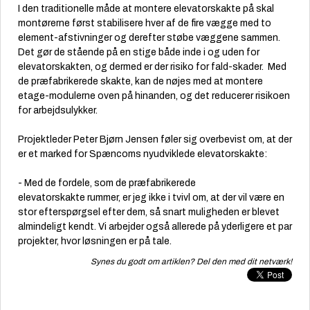
I den traditionelle måde at montere elevatorskakte på skal
montørerne først stabilisere hver af de fire vægge med to
element-afstivninger og derefter støbe væggene sammen.
Det gør de stående på en stige både inde i og uden for
elevatorskakten, og dermed er der risiko for fald-skader. Med
de præfabrikerede skakte, kan de nøjes med at montere
etage-modulerne oven på hinanden, og det reducerer risikoen
for arbejdsulykker.
Projektleder Peter Bjørn Jensen føler sig overbevist om, at der
er et marked for
Spæncoms
nyudviklede elevatorskakte:
- Med de fordele, som de præfabrikerede
elevatorskakte rummer, er jeg ikke i tvivl om, at der vil være en
stor efterspørgsel efter dem, så snart muligheden er blevet
almindeligt kendt. Vi arbejder også allerede på yderligere et par
projekter, hvor løsningen er på tale.
Synes du godt om artiklen? Del den med dit netværk!