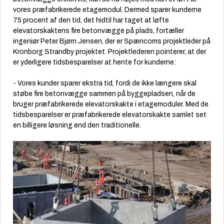
vores præfabrikerede etagemodul. Dermed sparer kunderne
75 procent af den tid, det hidtil har taget at løfte
elevatorskaktens fire betonvægge på plads, fortæller
ingeniør Peter Bjørn Jensen, der er
Spæncoms
projektleder på
Kronborg Strandby projektet. Projektlederen pointerer, at der
er yderligere tidsbesparelser at hente for kunderne:
- Vores kunder sparer ekstra tid, fordi de ikke længere skal
støbe fire betonvægge sammen på byggepladsen, når de
bruger præfabrikerede elevatorskakte i etagemoduler. Med de
tidsbesparelser er præfabrikerede elevatorskakte samlet set
en billigere løsning end den traditionelle.