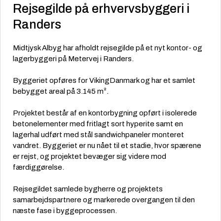
Rejsegilde på erhvervsbyggeri i
Randers
Midtjysk Albyg har afholdt rejsegilde på et nyt kontor- og
lagerbyggeri på Metervej i Randers.
Byggeriet opføres for VikingDanmark og har et samlet
bebygget areal på 3.145 m².
Projektet består af en kontorbygning opført i isolerede
betonelementer med fritlagt sort hyperite samt en
lagerhal udført med stål sandwichpaneler monteret
vandret. Byggeriet er nu nået til et stadie, hvor spærene
er rejst, og projektet bevæger sig videre mod
færdiggørelse.
Rejsegildet samlede bygherre og projektets
samarbejdspartnere og markerede overgangen til den
næste fase i byggeprocessen.