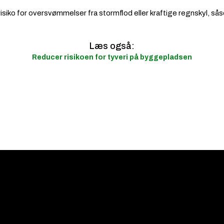
iko for oversvømmelser fra stormflod eller kraftige regnskyl, såsom
Læs også:
Reducer risikoen for tyveri på byggepladsen