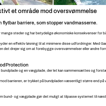
ektivt et område mod oversvømmelse
 flytbar barriere, som stopper vandmasserne.
 mange steder og har betydelige økonomiske konsekvenser for b
byder en effektiv løsning til at minimere disse udfordringer. Med G
en det drejer sig om at forebygge oversvømmelser eller andre fo
odProtection
 bundplade og en vægplade, der let kan sammensættes og forstæ
 barrieren, er trykket på bundpladen væsentligt større end på væ
 bund- og vægplade gør det muligt at tilpasse systemet til næste