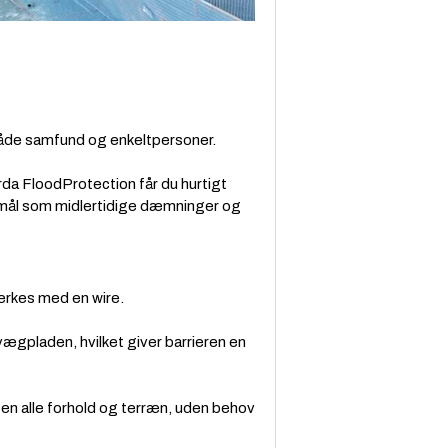
åde samfund og enkeltpersoner.
arda FloodProtection får du hurtigt
rmål som midlertidige dæmninger og
rkes med en wire.
gpladen, hvilket giver barrieren en
n alle forhold og terræn, uden behov