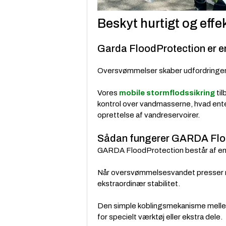
Beskyt hurtigt og eff
Garda FloodProtection er en
Oversvømmelser skaber udfordringer
Vores
mobile stormflodssikring
til
kontrol over vandmasserne, hvad ent
oprettelse af vandreservoirer.
Sådan fungerer GARDA Flo
GARDA FloodProtection består af en
Når oversvømmelsesvandet presser mod
ekstraordinær stabilitet.
Den simple koblingsmekanisme mellem
for specielt værktøj eller ekstra dele.