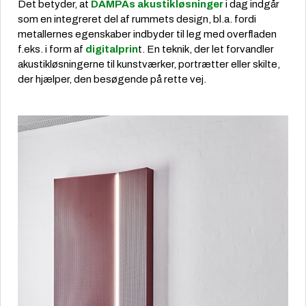
Det betyder, at
DAMPAs akustikløsninger
i dag indgår
som en integreret del af rummets design, bl.a. fordi
metallernes egenskaber indbyder til leg med overfladen
f.eks. i form af
digitalprin
t. En teknik, der let forvandler
akustikløsningerne til kunstværker, portrætter eller skilte,
der hjælper, den besøgende på rette vej.