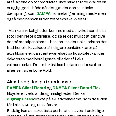
at få øjnene op for produktet. Ikke mindst fordi kvaliteten
er rigtig god – både når det gælder den akustiske
dæmpning, som
DAMPA
har årelang erfaring med – men
også med hensyn til den fototekniske kvalitet:
-Man kan i virkeligheden komme med et hvilket som helst
foto i den rette størrelse, og så er det muligt at gengive
det på metalpanelerne. I banken kan der f.eks. printes den
traditionelle kavalkade af tidligere bankdirektører på
akustikpaneler, og i venteværelset på hospitalet kan der
dekoreres med beroligende billeder af f.eks.
valmuemarker. Det er faktisk kun fantasien, der sætter
grænser, siger Lone Rold.
Akustik og design i særklasse
DAMPA Silent Board
og
DAMPA Silent Board Flex
tilbyder et væld af designmuligheder. Der kan
digitalprintes
direkte på akustikpanelerne, som desuden
fås i alle RAL- og NCS-farver.
Endelig kan den akustiske perforation laves i forskellige