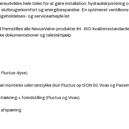
eudvikles hele tiden for at gøre installation, hydraulisk justering
t slutbrugerkomfort og energibesparelse. En optimeret ventilkons
ligeholdelses- og servicearbejde let.
d fremstilles alle NexusValve-produkter iht. ISO-kvalitetsstandarde
e dokumentationer og teknisk hjælp.
 Fluctus-dyse).
n/kan monteres uden rørstykke (kun Fluctus op til DN 50, Vivax og Passim
trækning + forindstilling (Fluctus og Vivax).
d afspærring.