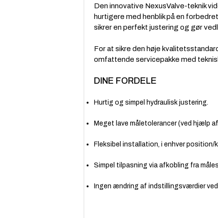
Den innovative NexusValve-teknik vider
hurtigere med henblik på en forbedre
sikrer en perfekt justering og gør ved
For at sikre den høje kvalitetsstandar
omfattende servicepakke med teknisk
DINE FORDELE
Hurtig og simpel hydraulisk justering.
Meget lave måletolerancer (ved hjælp af
Fleksibel installation, i enhver positio
Simpel tilpasning via afkobling fra måles
Ingen ændring af indstillingsværdier ve