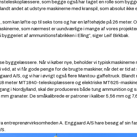
ionsteleskoplæssere, som begge også har taget en rolle som bygg
 blandt andet at udstyre maskinerne med kranspil, som absolut ikke
0
, som kan løfte op til seks tons og har en løftehøjde på 26 meter
skinerne, som nærmest er uundværlige i mange af vores projekter. 
yggeriet af ammunitionsfabrikken i Elling”, siger Leif Birkbak.
e byggelæssere. Når vi køber nye, beholder vi typisk maskinerne me
i véd, at vi får gode penge for de brugte maskiner, når det er tid at s
rd A/S, og vi har i øvrigt også flere Manitou-gaffeltruck. Blandt 
lle 18 meter MT1840-teleskoplæssere og elektriske MT625-maskiner”
 gang i Nordjylland, skal der produceres både tung ammunition og 
m granater. De småkalibrede er patroner i kaliber 5,56 mm og 7,
e) fra entreprenørvirksomheden A. Enggaard A/S hare besøg af sin fa
/S.