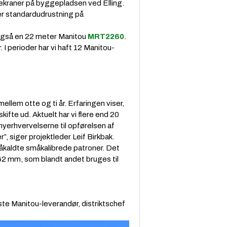
ekraner på byggepladsen ved Elling.
 er standardudrustning på
. Også en 22 meter Manitou
MRT2260
.
I perioder har vi haft 12 Manitou-
llem otte og ti år. Erfaringen viser,
kifte ud. Aktuelt har vi flere end 20
nyerhvervelserne til opførelsen af
, siger projektleder Leif Birkbak.
såkaldte småkalibrede patroner. Det
62 mm, som blandt andet bruges til
ste Manitou-leverandør, distriktschef