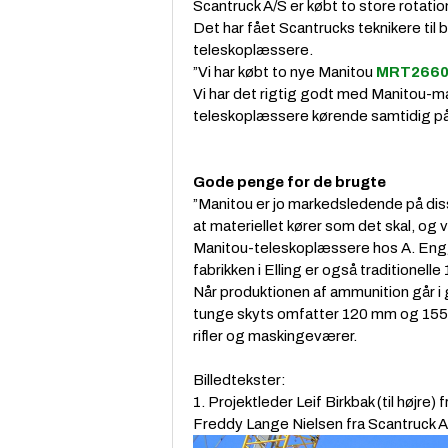
Scantruck A/S er købt to store rotat
Det har fået Scantrucks teknikere til
teleskoplæssere.
”Vi har købt to nye Manitou
MRT266
Vi har det rigtig godt med Manitou-ma
teleskoplæssere kørende samtidig på b
Gode penge for de brugte
”Manitou er jo markedsledende på diss
at materiellet kører som det skal, og v
Manitou-teleskoplæssere hos A. Enggaa
fabrikken i Elling er også traditione
Når produktionen af ammunition går i
tunge skyts omfatter 120 mm og 155 m
rifler og maskingeværer.
Billedtekster:
1. Projektleder Leif Birkbak (til højr
Freddy Lange Nielsen fra Scantruck A