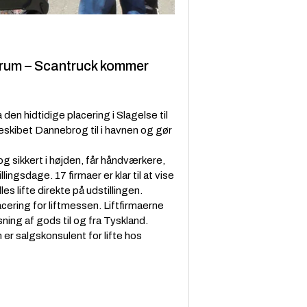
rum – Scantruck kommer
n hidtidige placering i Slagelse til
skibet Dannebrog til i havnen og gør
g sikkert i højden, får håndværkere,
ngsdage. 17 firmaer er klar til at vise
s lifte direkte på udstillingen.
lacering for liftmessen. Liftfirmaerne
ning af gods til og fra Tyskland.
er salgskonsulent for lifte hos