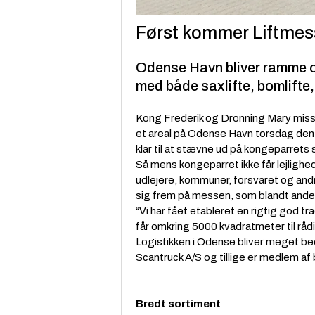
Først kommer Liftmes
Odense Havn bliver ramme 
med både saxlifte, bomlifte, 
Kong Frederik og Dronning Mary misser
et areal på Odense Havn torsdag den 
klar til at stævne ud på kongeparret
Så mens kongeparret ikke får lejlighe
udlejere, kommuner, forsvaret og andre
sig frem på messen, som blandt andet o
“Vi har fået etableret en rigtig god tra
får omkring 5000 kvadratmeter til rådi
Logistikken i Odense bliver meget be
Scantruck A/S og tillige er medlem af
Bredt sortiment