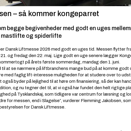
sen – så kommer kongeparret
om begge begivenheder med godt en uges mellem
mastlifte og spiderlifte
 Dansk Liftmesse 2026 med godt en uges tid. Messen flytter fra de
21. og fredag den 22. maj. Lige godt en uge senere lægger Konge
s sommertogt på årets første sommerdag, mandag den 1. juni.
d til at se nærmere på liftbranchens mange bud på at komme godt o
 med faglig lift-interesse muligheden for at studere over to udstilli
gså byder på lejlighed til at høre om finansiering, så der kan handle
dition, og nu tegner det til, at vi også har fundet den helt rigtige p
ghed på Tysklandskaj, som tidligere var centrum for læsning og los
dre for messen, end i Slagelse”, vurderer Flemming Jakobsen, som 
 bestyrelsen for Dansk Liftmesse.