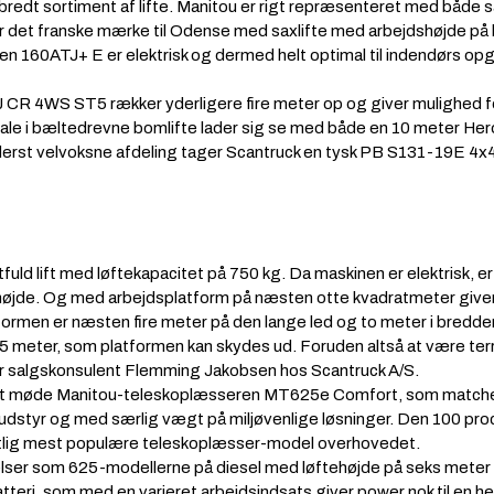
edt sortiment af lifte. Manitou er rigt repræsenteret med både sa
 det franske mærke til Odense med saxlifte med arbejdshøjde på 
ten 160ATJ+ E er elektrisk og dermed helt optimal til indendørs opg
 CR 4WS ST5 rækker yderligere fire meter op og giver mulighed for
ale i bæltedrevne bomlifte lader sig se med både en 10 meter Hero
yderst velvoksne afdeling tager Scantruck en tysk PB S131-19E 4x4 
uld lift med løftekapacitet på 750 kg. Da maskinen er elektrisk, er 
dshøjde. Og med arbejdsplatform på næsten otte kvadratmeter give
rmen er næsten fire meter på den lange led og to meter i bredde
25 meter, som platformen kan skydes ud. Foruden altså at være t
er salgskonsulent Flemming Jakobsen hos Scantruck A/S.
r at møde Manitou-teleskoplæsseren MT625e Comfort, som match
eudstyr og med særlig vægt på miljøvenlige løsninger. Den 100 pro
tlig mest populære teleskoplæsser-model overhovedet.
r som 625-modellerne på diesel med løftehøjde på seks meter og 
atteri, som med en varieret arbejdsindsats giver power nok til en h