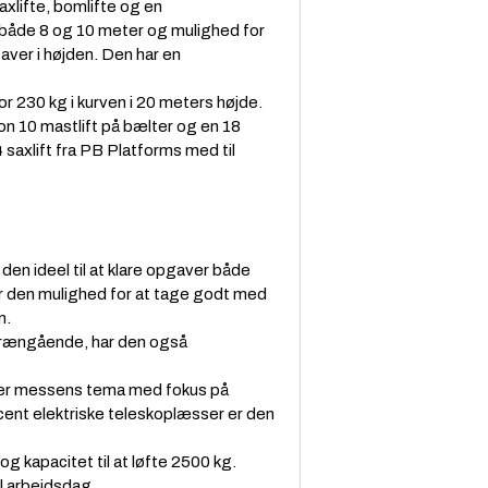
xlifte, bomlifte og en
både 8 og 10 meter og mulighed for
aver i højden. Den har en
 230 kg i kurven i 20 meters højde.
n 10 mastlift på bælter og en 18
saxlift fra PB Platforms med til
den ideel til at klare opgaver både
r den mulighed for at tage godt med
n.
errængående, har den også
er messens tema med fokus på
cent elektriske teleskoplæsser er den
kapacitet til at løfte 2500 kg.
el arbejdsdag.