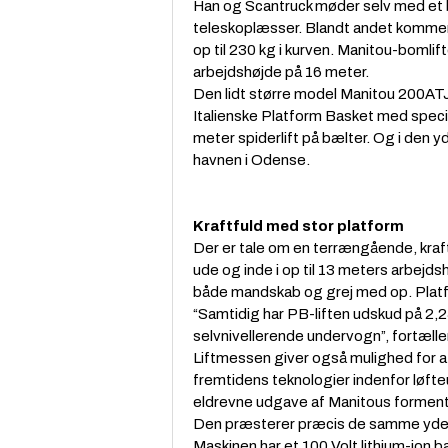
Han og Scantruck møder selv med et br
teleskoplæsser. Blandt andet kommer
op til 230 kg i kurven. Manitou-bomlif
arbejdshøjde på 16 meter.
Den lidt større model Manitou 200ATJ
Italienske Platform Basket med speci
meter spiderlift på bælter. Og i den 
havnen i Odense.
Kraftfuld med stor platform
Der er tale om en terrængående, kraftf
ude og inde i op til 13 meters arbej
både mandskab og grej med op. Platfo
“Samtidig har PB-liften udskud på 2,
selvnivellerende undervogn”, fortæll
Liftmessen giver også mulighed fo
fremtidens teknologier indenfor løft
eldrevne udgave af Manitous formen
Den præsterer præcis de samme ydelse
Maskinen har et 100 Volt lithium-ion b