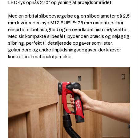
LED-lys opnås 270° oplysning af arbejdsområdet.
Med en orbital slibebevægelse og en slibediameter på 2,5
mm leverer den nye M12 FUEL™ 75 mm excentersliber
ensartet slibehastighed og en overfladefinish i høj kvalitet.
Med sin kompakte slibesål tilbyder den præcis og nøjagtig
slibning, perfekt til detaljerede opgaver som lister,
gelændere og andre finpudsningsopgaver, der kræver
kontrolleret materialefjernelse.