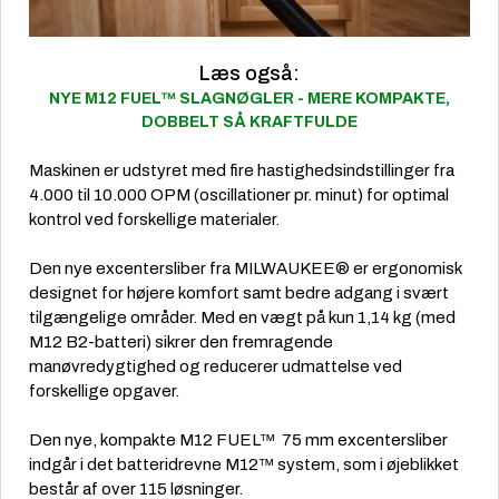
Læs også:
NYE M12 FUEL™ SLAGNØGLER - MERE KOMPAKTE,
DOBBELT SÅ KRAFTFULDE
Maskinen er udstyret med fire hastighedsindstillinger fra
4.000 til 10.000 OPM (oscillationer pr. minut) for optimal
kontrol ved forskellige materialer.
Den nye excentersliber fra MILWAUKEE® er ergonomisk
designet for højere komfort samt bedre adgang i svært
tilgængelige områder. Med en vægt på kun 1,14 kg (med
M12 B2-batteri) sikrer den fremragende
manøvredygtighed og reducerer udmattelse ved
forskellige opgaver.
Den nye, kompakte M12 FUEL™ 75 mm excentersliber
indgår i det batteridrevne M12™ system, som i øjeblikket
består af over 115 løsninger.