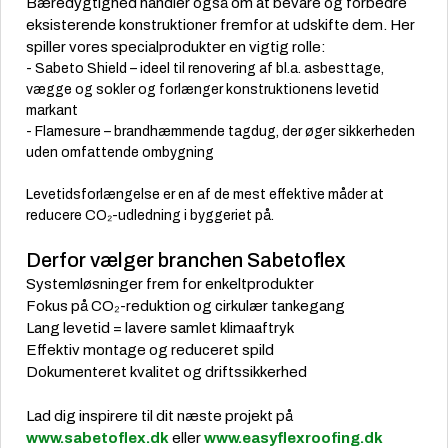
Bæredygtighed handler også om at bevare og forbedre
eksisterende konstruktioner fremfor at udskifte dem. Her
spiller vores specialprodukter en vigtig rolle:
- Sabeto Shield – ideel til renovering af bl.a. asbesttage,
vægge og sokler og forlænger konstruktionens levetid
markant
- Flamesure – brandhæmmende tagdug, der øger sikkerheden
uden omfattende ombygning
Levetidsforlængelse er en af de mest effektive måder at
reducere CO₂-udledning i byggeriet på.
Derfor vælger branchen Sabetoflex
Systemløsninger frem for enkeltprodukter
Fokus på CO₂-reduktion og cirkulær tankegang
Lang levetid = lavere samlet klimaaftryk
Effektiv montage og reduceret spild
Dokumenteret kvalitet og driftssikkerhed
Lad dig inspirere til dit næste projekt på
www.sabetoflex.dk
eller
www.easyflexroofing.dk