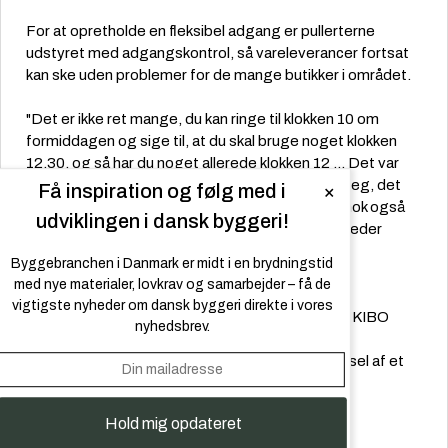
For at opretholde en fleksibel adgang er pullerterne
udstyret med adgangskontrol, så vareleverancer fortsat
kan ske uden problemer for de mange butikker i området.
"Det er ikke ret mange, du kan ringe til klokken 10 om
formiddagen og sige til, at du skal bruge noget klokken
12.30, og så har du noget allerede klokken 12 ... Det var
sgu gennemarbejdet det, der kom. Der tænkte jeg, det
Få inspiration og følg med i
×
virker, som om de har styr på det, og vi rammer nok også
udviklingen i dansk byggeri!
prisen. Og det gjorde vi også.” fortæller projektleder
Morten Mygind Møller fra Aalborg Kommune.
Byggebranchen i Danmark er midt i en brydningstid
med nye materialer, lovkrav og samarbejder – få de
Ved hver lokation er der monteret én KIBO EVO
vigtigste nyheder om dansk byggeri direkte i vores
automatisk pullert, mens resten afspærres med KIBO
nyhedsbrev.
Terra Neptune faste pullerter. Disse pullerter er
certificeret til højsikring og kan modstå en påkørsel af et
køretøj på 7,2 ton med 64 km/t.
Hold mig opdateret
Læs hele casen og se billederne på
KIBO.dk
.