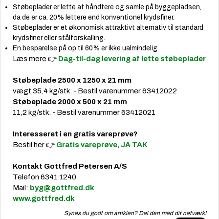
Støbeplader er lette at håndtere og samle på byggepladsen,
da de er ca. 20% lettere end konventionel krydsfiner.
Støbeplader er et økonomisk attraktivt alternativ til standard
krydsfiner eller stålforskalling.
En besparelse på op til 60% er ikke ualmindelig.
Læs mere 👉
Dag-til-dag levering af lette støbeplader
Støbeplade 2500 x 1250 x 21 mm
vægt 35,4 kg/stk. - Bestil varenummer 63412022
Støbeplade 2000 x 500 x 21 mm
11,2 kg/stk. - Bestil varenummer 63412021
Interesseret i en gratis vareprøve?
Bestil her 👉
Gratis vareprøve, JA TAK
Kontakt Gottfred Petersen A/S
Telefon 6341 1240
Mail:
byg@gottfred.dk
www.gottfred.dk
Synes du godt om artiklen? Del den med dit netværk!