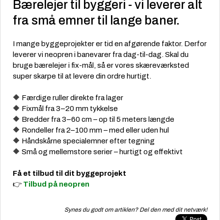
Bærelejer til byggeri - vi leverer alt
fra små emner til lange baner.
I mange byggeprojekter er tid en afgørende faktor. Derfor
leverer vi neopren i banevarer fra dag-til-dag. Skal du
bruge bærelejer i fix-mål, så er vores skæreværksted
super skarpe til at levere din ordre hurtigt.
🔶 Færdige ruller direkte fra lager
🔶 Fixmål fra 3–20 mm tykkelse
🔶 Bredder fra 3–60 cm – op til 5 meters længde
🔶 Rondeller fra 2–100 mm – med eller uden hul
🔶 Håndskårne specialemner efter tegning
🔶 Små og mellemstore serier – hurtigt og effektivt
Få et tilbud til dit byggeprojekt
👉
Tilbud på neopren
Synes du godt om artiklen? Del den med dit netværk!