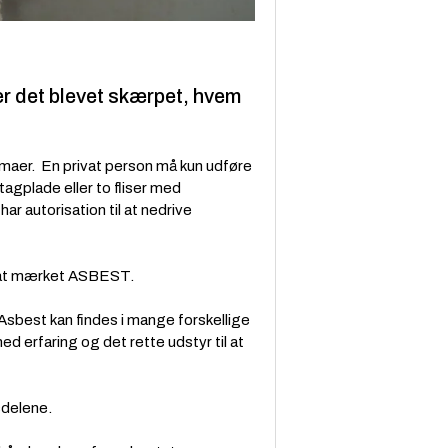
er det blevet skærpet, hvem
irmaer. En privat person må kun udføre
agplade eller to fliser med
r autorisation til at nedrive
rkat mærket ASBEST.
Asbest kan findes i mange forskellige
 erfaring og det rette udstyr til at
sdelene.