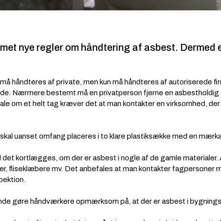
ommet nye regler om håndtering af asbest. Dermed 
ke må håndteres af private, men kun må håndteres af autoriserede f
jde. Nærmere bestemt må en privatperson fjerne en asbestholdig t
ale om et helt tag kræver det at man kontakter en virksomhed, der ha
 skal uanset omfang placeres i to klare plastiksække med en mæ
det kortlægges, om der er asbest i nogle af de gamle materialer. 
r, fliseklæbere mv. Det anbefales at man kontakter fagpersoner med
pektion.
nde gøre håndværkere opmærksom på, at der er asbest i bygning