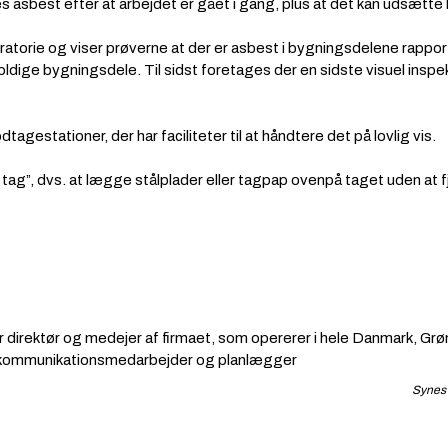
res asbest efter at arbejdet er gået i gang, plus at det kan udsætt
oratorie og viser prøverne at der er asbest i bygningsdelene rapport
oldige bygningsdele. Til sidst foretages der en sidste visuel insp
tagestationer, der har faciliteter til at håndtere det på lovlig vis.
på tag”, dvs. at lægge stålplader eller tagpap ovenpå taget uden at
 direktør og medejer af firmaet, som opererer i hele Danmark, G
 kommunikationsmedarbejder og planlægger
Synes 