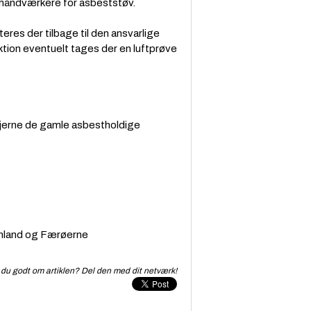
e håndværkere for asbeststøv.
eres der tilbage til den ansvarlige
ektion eventuelt tages der en luftprøve
 fjerne de gamle asbestholdige
rønland og Færøerne
du godt om artiklen? Del den med dit netværk!