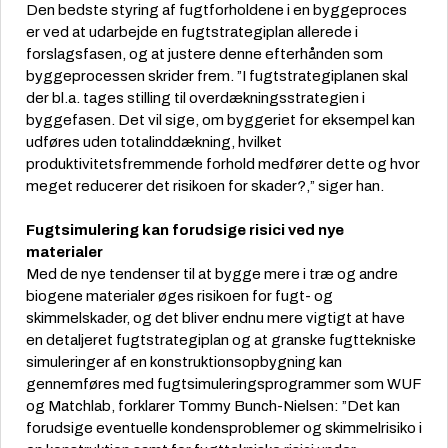
Den bedste styring af fugtforholdene i en byggeproces
er ved at udarbejde en fugtstrategiplan allerede i
forslagsfasen, og at justere denne efterhånden som
byggeprocessen skrider frem. ”I fugtstrategiplanen skal
der bl.a. tages stilling til overdækningsstrategien i
byggefasen. Det vil sige, om byggeriet for eksempel kan
udføres uden totalinddækning, hvilket
produktivitetsfremmende forhold medfører dette og hvor
meget reducerer det risikoen for skader?,” siger han.
Fugtsimulering kan forudsige risici ved nye
materialer
Med de nye tendenser til at bygge mere i træ og andre
biogene materialer øges risikoen for fugt- og
skimmelskader, og det bliver endnu mere vigtigt at have
en detaljeret fugtstrategiplan og at granske fugttekniske
simuleringer af en konstruktionsopbygning kan
gennemføres med fugtsimuleringsprogrammer som WUF
og Matchlab, forklarer Tommy Bunch-Nielsen: ”Det kan
forudsige eventuelle kondensproblemer og skimmelrisiko i