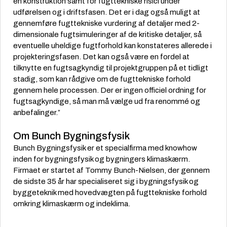
en konstruktion samt for fugttekniske risici under
udførelsen og i driftsfasen. Det er i dag også muligt at
gennemføre fugttekniske vurdering af detaljer med 2-
dimensionale fugtsimuleringer af de kritiske detaljer, så
eventuelle uheldige fugtforhold kan konstateres allerede i
projekteringsfasen. Det kan også være en fordel at
tilknytte en fugtsagkyndig til projektgruppen på et tidligt
stadig, som kan rådgive om de fugttekniske forhold
gennem hele processen. Der er ingen officiel ordning for
fugtsagkyndige, så man må vælge ud fra renommé og
anbefalinger.”
Om Bunch Bygningsfysik
Bunch Bygningsfysik er et specialfirma med knowhow
inden for bygningsfysik og bygningers klimaskærm.
Firmaet er startet af Tommy Bunch-Nielsen, der gennem
de sidste 35 år har specialiseret sig i bygningsfysik og
byggeteknik med hovedvægten på fugttekniske forhold
omkring klimaskærm og indeklima.