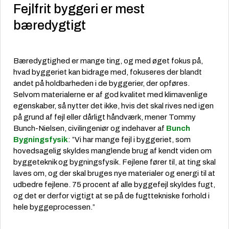
Fejlfrit byggeri er mest
bæredygtigt
Bæredygtighed er mange ting, og med øget fokus på,
hvad byggeriet kan bidrage med, fokuseres der blandt
andet på holdbarheden i de byggerier, der opføres.
Selvom materialerne er af god kvalitet med klimavenlige
egenskaber, så nytter det ikke, hvis det skal rives ned igen
på grund af fejl eller dårligt håndværk, mener Tommy
Bunch-Nielsen, civilingeniør og indehaver af
Bunch
Bygningsfysik
: ”Vi har mange fejl i byggeriet, som
hovedsagelig skyldes manglende brug af kendt viden om
byggeteknik og bygningsfysik. Fejlene fører til, at ting skal
laves om, og der skal bruges nye materialer og energi til at
udbedre fejlene. 75 procent af alle byggefejl skyldes fugt,
og det er derfor vigtigt at se på de fugttekniske forhold i
hele byggeprocessen.”