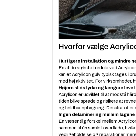
Hvorfor vælge Acryli
Hurtigere installation og mindre n
En af de største fordele ved Acrylico
kan et Acrylicon gulv typisk tages i 
med høj aktivitet. For virksomheder, h
Højere slidstyrke og længere levet
Acrylicon er udviklet til at modstå hår
tiden blive sprøde og risikere at rev
og holdbar opbygning. Resultatet er 
Ingen delaminering mellem lagene
En væsentlig forskel mellem Acrylicon
sammen til én samlet overflade, hvilke
vedligeholdelse og reparationer mere 