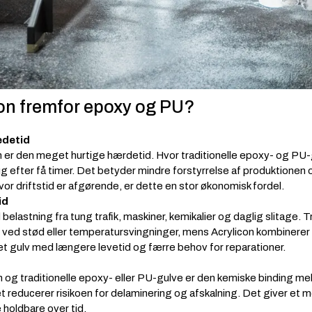
con fremfor epoxy og PU?
edetid
n er den meget hurtige hærdetid. Hvor traditionelle epoxy- og PU-
brug efter få timer. Det betyder mindre forstyrrelse af produktione
vor driftstid er afgørende, er dette en stor økonomisk fordel.
id
d belastning fra tung trafik, maskiner, kemikalier og daglig slitage
ne ved stød eller temperatursvingninger, mens Acrylicon kombinerer 
et gulv med længere levetid og færre behov for reparationer.
 og traditionelle epoxy- eller PU-gulve er den kemiske binding me
t reducerer risikoen for delaminering og afskalning. Det giver et m
holdbare over tid.