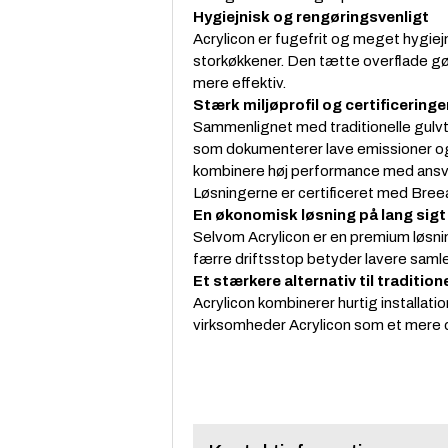
Hygiejnisk og rengøringsvenligt
Acrylicon er fugefrit og meget hygiejn
storkøkkener. Den tætte overflade gør
mere effektiv.
Stærk miljøprofil og certificeringe
Sammenlignet med traditionelle gulvtyp
som dokumenterer lave emissioner og f
kombinere høj performance med ansva
Løsningerne er certificeret med Bree
En økonomisk løsning på lang sigt
Selvom Acrylicon er en premium løsnin
færre driftsstop betyder lavere sam
Et stærkere alternativ til tradition
Acrylicon kombinerer hurtig installati
virksomheder Acrylicon som et mere dri