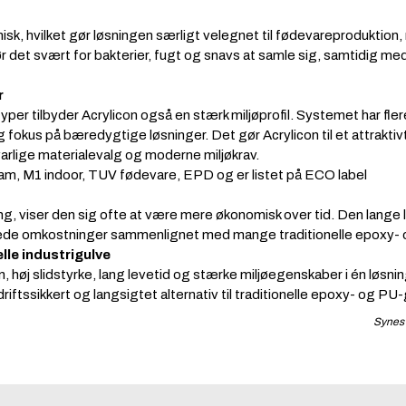
isk, hvilket gør løsningen særligt velegnet til fødevareproduktion, 
 det svært for bakterier, fugt og snavs at samle sig, samtidig med
r
er tilbyder Acrylicon også en stærk miljøprofil. Systemet har flere 
okus på bæredygtige løsninger. Det gør Acrylicon til et attraktivt
rlige materialevalg og moderne miljøkrav.
am, M1 indoor, TUV fødevare, EPD og er listet på ECO label
g, viser den sig ofte at være mere økonomisk over tid. Den lange 
lede omkostninger sammenlignet med mange traditionelle epoxy-
elle industrigulve
on, høj slidstyrke, lang levetid og stærke miljøegenskaber i én løs
ftssikkert og langsigtet alternativ til traditionelle epoxy- og PU-
Synes 