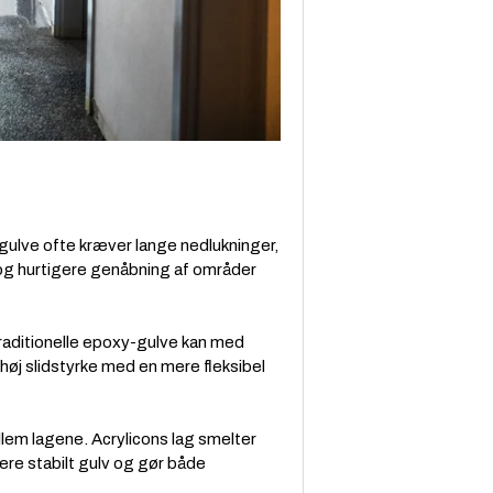
gulve ofte kræver lange nedlukninger,
n og hurtigere genåbning af områder
. Traditionelle epoxy-gulve kan med
høj slidstyrke med en mere fleksibel
llem lagene. Acrylicons lag smelter
ere stabilt gulv og gør både