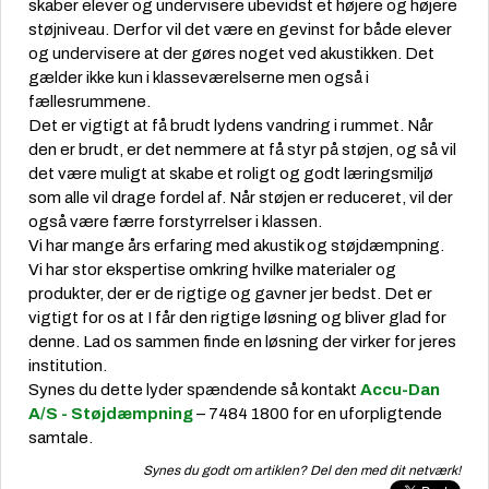
skaber elever og undervisere ubevidst et højere og højere
støjniveau. Derfor vil det være en gevinst for både elever
og undervisere at der gøres noget ved akustikken. Det
gælder ikke kun i klasseværelserne men også i
fællesrummene.
Det er vigtigt at få brudt lydens vandring i rummet. Når
den er brudt, er det nemmere at få styr på støjen, og så vil
det være muligt at skabe et roligt og godt læringsmiljø
som alle vil drage fordel af. Når støjen er reduceret, vil der
også være færre forstyrrelser i klassen.
Vi har mange års erfaring med akustik og støjdæmpning.
Vi har stor ekspertise omkring hvilke materialer og
produkter, der er de rigtige og gavner jer bedst. Det er
vigtigt for os at I får den rigtige løsning og bliver glad for
denne. Lad os sammen finde en løsning der virker for jeres
institution.
Synes du dette lyder spændende så kontakt
Accu-Dan
A/S - Støjdæmpning
– 7484 1800 for en uforpligtende
samtale.
Synes du godt om artiklen? Del den med dit netværk!